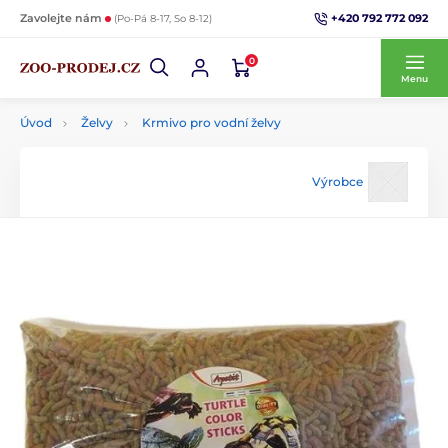
+420 792 772 092
Zavolejte nám
(Po-Pá 8-17, So 8-12)
0
Menu
Úvod
Želvy
Krmivo pro vodní želvy
Výrobce