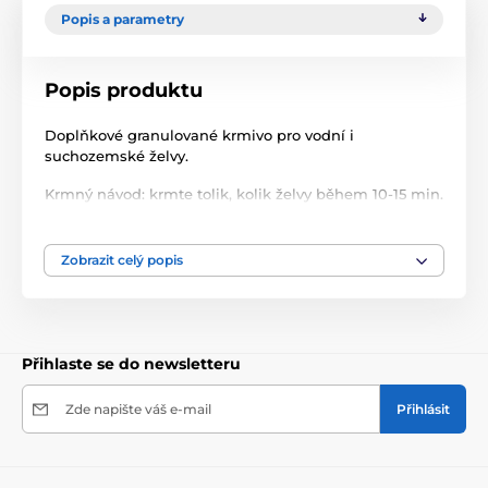
Popis a parametry
Popis produktu
Doplňkové granulované krmivo pro vodní i
suchozemské želvy.
Krmný návod: krmte tolik, kolik želvy během 10-15 min.
spotřebují, několikrát denně, podle potřeby a počtu
želv.
Zobrazit celý popis
Složení: vedlejší výrobky rostlinného původu, obiloviny,
bílkovinné extrakty rostlinného původu, ryby a vedlejší
výrobky z ryb, oleje a tuky, minerální látky, řasy, barviva
s antioxidantem, doplňkové látky ES.
Přihlaste se do newsletteru
balení 500 g
Zde napište váš e-mail
Přihlásit
Produkt je zařazen v kategoriích