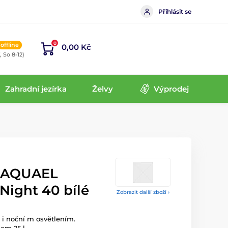
Přihlásit se
0
offline
0,00 Kč
, So 8-12)
Zahradní jezírka
Želvy
Výprodej
t AQUAEL
Night 40 bílé
Zobrazit další zboží ›
 i noční m osvětlením.