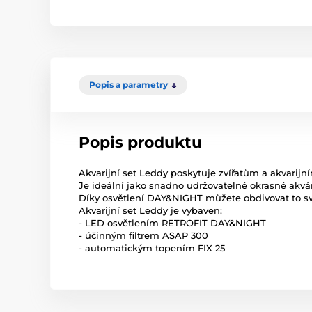
Popis a parametry
Popis produktu
Akvarijní set Leddy poskytuje zvířatům a akvarijn
Je ideální jako snadno udržovatelné okrasné akvári
Díky osvětlení DAY&NIGHT můžete obdivovat to své
Akvarijní set Leddy je vybaven:
- LED osvětlením RETROFIT DAY&NIGHT
- účinným filtrem ASAP 300
- automatickým topením FIX 25