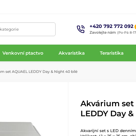
+420 792 772 092
 kategorie
Zavolejte nám
(Po-Pá 8-17
Venkovní ptactvo
Akvaristika
Teraristika
m set AQUAEL LEDDY Day & Night 40 bílé
Akvárium se
LEDDY Day & 
Akvarijní set s LED denním