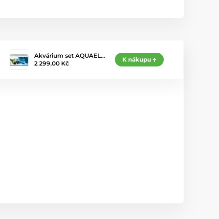
Akvárium set AQUAEL…
K nákupu
2 299,00 Kč