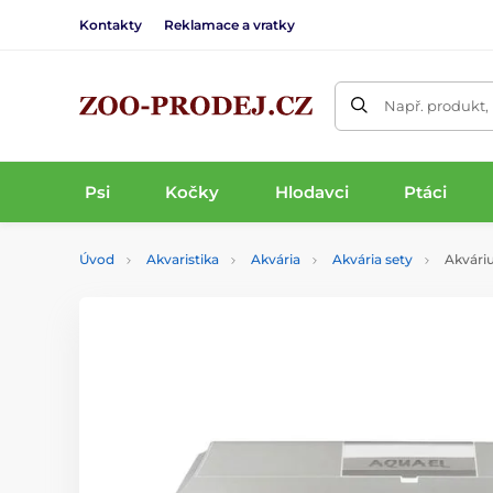
Kontakty
Reklamace a vratky
Např. produkt,
Psi
Kočky
Hlodavci
Ptáci
Úvod
Akvaristika
Akvária
Akvária sety
Akváriu