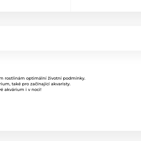
ím rostlinám optimální životní podmínky.
um, také pro začínající akvaristy.
 akvárium i v noci!