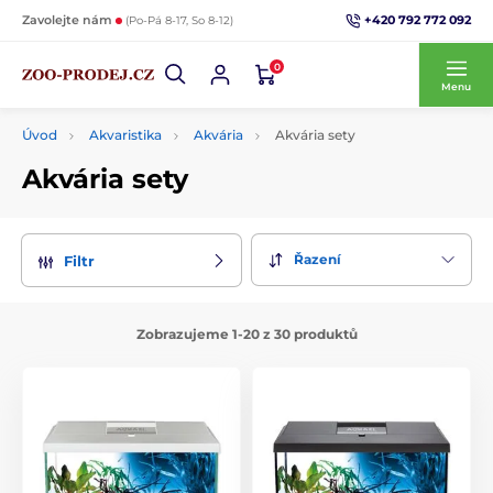
+420 792 772 092
Zavolejte nám
(Po-Pá 8-17, So 8-12)
0
Menu
Úvod
Akvaristika
Akvária
Akvária sety
Akvária sety
Řazení
Filtr
Zobrazujeme 1-20 z 30 produktů