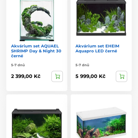
Akvárium set AQUAEL
Akvárium set EHEIM
SHRIMP Day & Night 30
Aquapro LED černé
černé
5-7 dnů
5-7 dnů
2 399,00 Kč
5 999,00 Kč