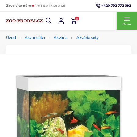
+420 792 772 092
Zavolejte nám
(Po-Pá 8-17, So 8-12)
0
Menu
Úvod
Akvaristika
Akvária
Akvária sety