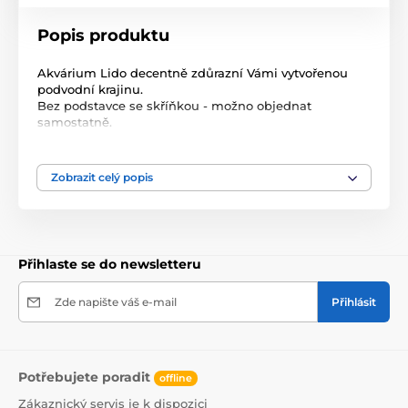
Popis produktu
Akvárium Lido decentně zdůrazní Vámi vytvořenou
podvodní krajinu.
Bez podstavce se skříňkou - možno objednat
samostatně.
Produkt je zařazen v kategoriích
Zobrazit celý popis
Akvaristika
Akvária
Akvária sety
Přihlaste se do newsletteru
Zde napište váš e-mail
Přihlásit
Potřebujete poradit
offline
Zákaznický servis je k dispozici