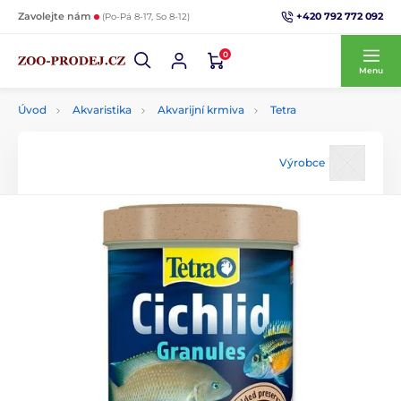
+420 792 772 092
Zavolejte nám
(Po-Pá 8-17, So 8-12)
0
Menu
Úvod
Akvaristika
Akvarijní krmiva
Tetra
Výrobce