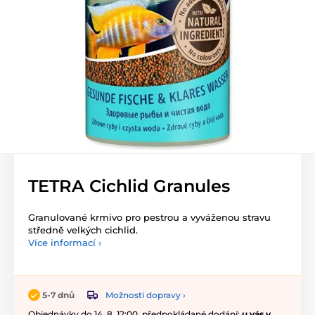
TETRA Cichlid Granules
Granulované krmivo pro pestrou a vyváženou stravu
středně velkých cichlid.
Více informací ›
Možnosti dopravy ›
5-7 dnů
Objednávky do 14. 8. 12:00, předpokládané dodání:
u vás v