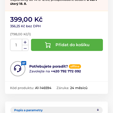
úterý 18. 8.
399,00 Kč
356,25 Kč bez DPH
(798,00 Kč/l)
Přidat do košíku
Potřebujete poradit?
offline
Zavolejte na
+420 792 772 092
Kód produktu:
A1-146594
Záruka:
24 měsíců
Popis a parametry