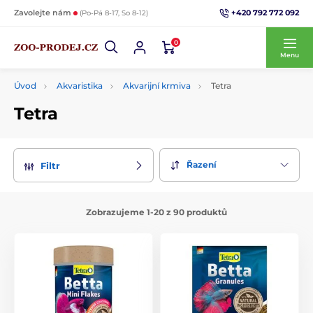
+420 792 772 092
Zavolejte nám
(Po-Pá 8-17, So 8-12)
0
Menu
Úvod
Akvaristika
Akvarijní krmiva
Tetra
Tetra
Řazení
Filtr
Zobrazujeme 1-20 z 90 produktů