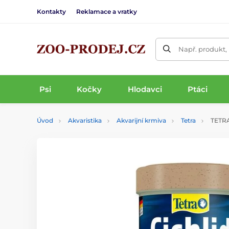
Kontakty
Reklamace a vratky
Např. produkt,
Psi
Kočky
Hlodavci
Ptáci
Úvod
Akvaristika
Akvarijní krmiva
Tetra
TETRA 