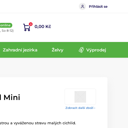
Přihlásit se
0
online
0,00 Kč
, So 8-12)
Zahradní jezírka
Želvy
Výprodej
d Mini
Zobrazit další zboží ›
trou a vyváženou stravu malých cichlid.