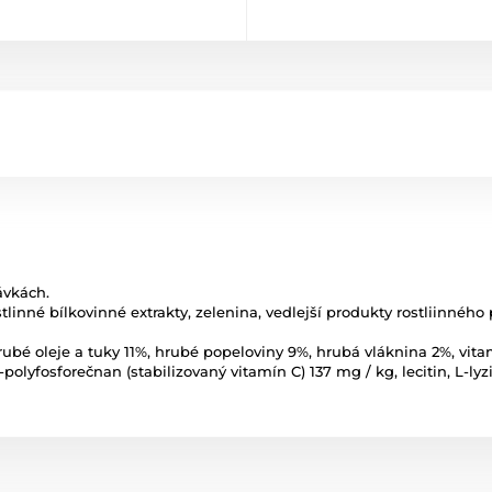
ávkách.
ostlinné bílkovinné extrakty, zelenina, vedlejší produkty rostliinného
ubé oleje a tuky 11%, hrubé popeloviny 9%, hrubá vláknina 2%, vitam
-polyfosforečnan (stabilizovaný vitamín C) 137 mg / kg, lecitin, L-ly