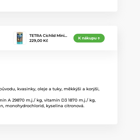
TETRA Cichlid Mini…
K nákupu
229,00 Kč
 původu, kvasinky, oleje a tuky, měkkýši a korýši,
ín A 29870 m.j./ kg, vitamín D3 1870 m.j./ kg,
zin, monohydrochlorid, kyselina citronová.