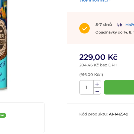
Více informací ›
5-7 dnů
Možn
Objednávky do 14. 8.
229,00 Kč
204,46 Kč bez DPH
(916,00 Kč/l)
Kód produktu:
A1-146549
ine