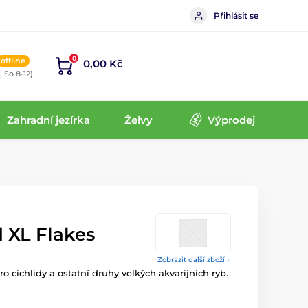
Přihlásit se
0
offline
0,00 Kč
, So 8-12)
Zahradní jezírka
Želvy
Výprodej
 XL Flakes
Zobrazit další zboží ›
o cichlidy a ostatní druhy velkých akvarijních ryb.