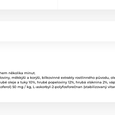
během několika minut.
iloviny, měkkýši a korýši, bílkovinné extrakty rostlinného původu, olej
ubé oleje a tuky 10%, hrubé popeloviny 12%, hrubá vláknina 2%, vápn
okoferol) 50 mg / kg, L-askorbyl-2-polyfosforečnan (stabilizovaný vit