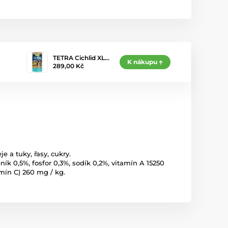
TETRA Cichlid XL…
K nákupu
289,00 Kč
e a tuky, řasy, cukry.
ík 0,5%, fosfor 0,3%, sodík 0,2%, vitamín A 15250
amín C) 260 mg / kg.