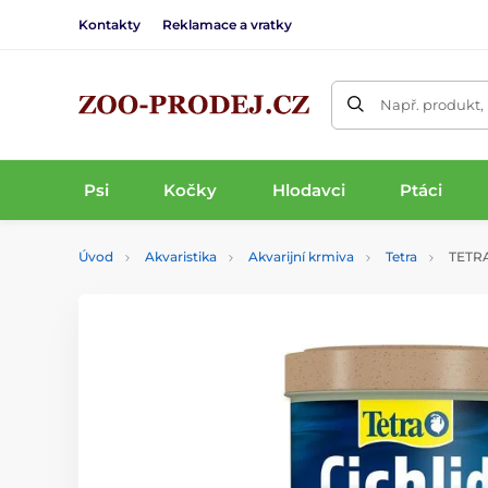
Kontakty
Reklamace a vratky
Např. produkt,
Psi
Kočky
Hlodavci
Ptáci
Úvod
Akvaristika
Akvarijní krmiva
Tetra
TETRA 