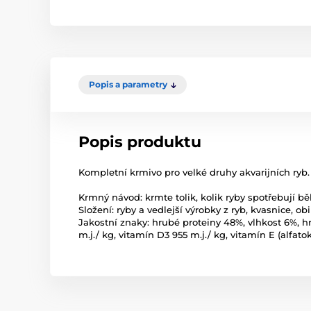
Popis a parametry
Popis produktu
Kompletní krmivo pro velké druhy akvarijních ryb.
Krmný návod: krmte tolik, kolik ryby spotřebují 
Složení: ryby a vedlejší výrobky z ryb, kvasnice, ob
Jakostní znaky: hrubé proteiny 48%, vlhkost 6%, hr
m.j./ kg, vitamín D3 955 m.j./ kg, vitamín E (alfat