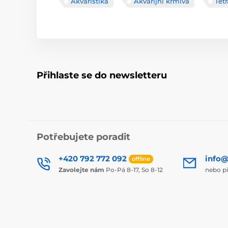
Akvaristika
Akvarijní krmiva
Tetr
Přihlaste se do newsletteru
Potřebujete poradit
+420 792 772 092
info@
offline
Zavolejte nám
Po-Pá 8-17, So 8-12
nebo p