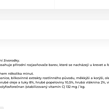
ní živorodky.
Obsahuje přírodní rozjasňovače barev, které se nacházejí u krevet a řa
během několika minut.
vasnice, bílkovinné extrakty rostlinného původu, měkkýši a korýši, olej
hrubé oleje a tuky 8%, hrubé popeloviny 10,5%, hrubá vláknina 2%, vi
polyfosforečnan (stabilizovaný vitamín C) 132 mg / kg.