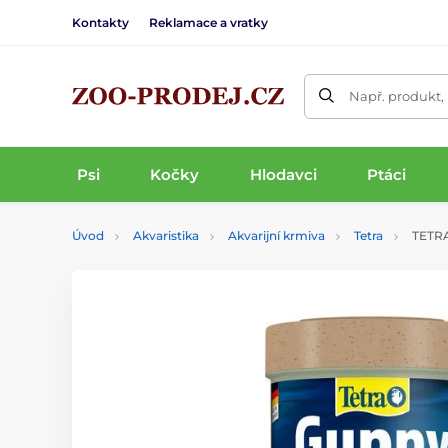
Kontakty
Reklamace a vratky
Např. produkt,
Psi
Kočky
Hlodavci
Ptáci
Úvod
Akvaristika
Akvarijní krmiva
Tetra
TETRA