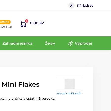
Přihlásit se
0
offline
0,00 Kč
, So 8-12)
Zahradní jezírka
Želvy
Výprodej
Mini Flakes
Zobrazit další zboží ›
ka, halančíky a ostatní živorodky.