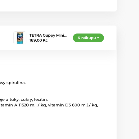
TETRA Guppy Mini…
K nákupu
189,00 Kč
sy spirulina.
e a tuky, cukry, lecitin.
tamín A 11520 m.j./ kg, vitamín D3 600 m.j./ kg,