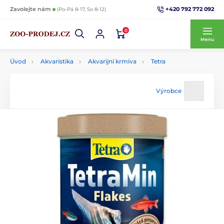
+420 792 772 092
Zavolejte nám
(Po-Pá 8-17, So 8-12)
0
Menu
Úvod
Akvaristika
Akvarijní krmiva
Tetra
Výrobce