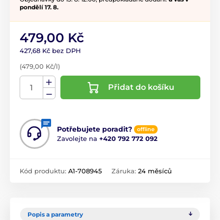
pondělí 17. 8.
479,00 Kč
427,68 Kč bez DPH
(479,00 Kč/l)
Přidat do košíku
Potřebujete poradit?
offline
Zavolejte na
+420 792 772 092
Kód produktu:
A1-708945
Záruka:
24 měsíců
Popis a parametry