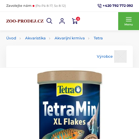
+420 792 772 092
Zavolejte nám
(Po-Pá 8-17, So 8-12)
0
Menu
Úvod
Akvaristika
Akvarijní krmiva
Tetra
Výrobce