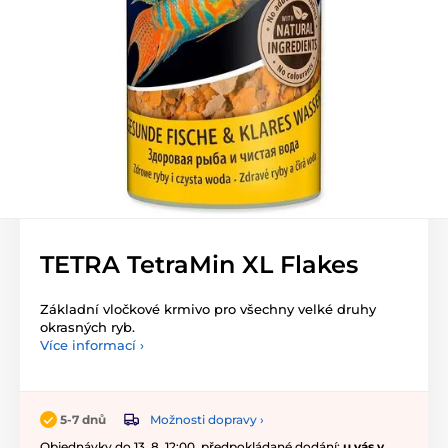
TETRA TetraMin XL Flakes
Základní vločkové krmivo pro všechny velké druhy
okrasných ryb.
Více informací ›
Možnosti dopravy ›
5-7 dnů
Objednávky do 13. 8. 12:00, předpokládané dodání:
u vás v