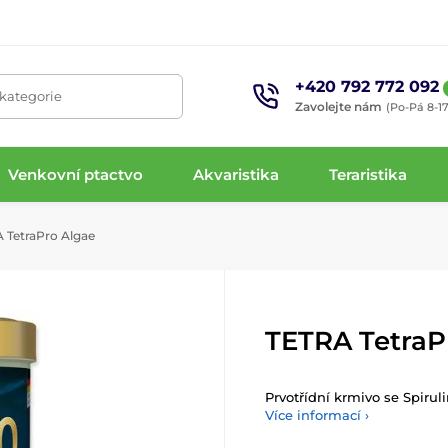
+420 792 772 092
 kategorie
Zavolejte nám
(Po-Pá 8-17
Venkovní ptactvo
Akvaristika
Teraristika
 TetraPro Algae
TETRA TetraP
Prvotřídní krmivo se Spirul
Více informací ›