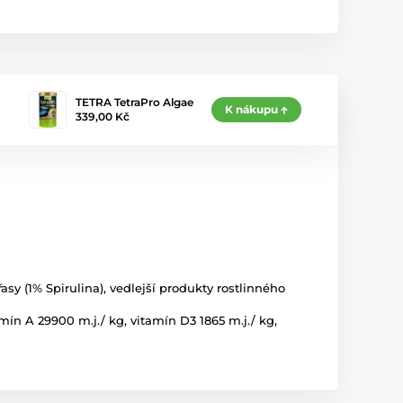
TETRA TetraPro Algae
K nákupu
339,00 Kč
 řasy (1% Spirulina), vedlejší produkty rostlinného
mín A 29900 m.j./ kg, vitamín D3 1865 m.j./ kg,