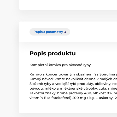
Popis a parametry
Popis produktu
Kompletní krmivo pro okrasné ryby.
Krmivo s koncentrovaným obsahem řas Spirulina po
Krmný návod: krmte několikrát denně v malých d
Složení: ryby a vedlejší rybí produkty, obiloviny, r
původu, mléko a mlékárenské výrobky, cukr, mineráln
Jakostní znaky: hrubé proteiny 46%, vlhkost 8%, hr
vitamín E (alfatokoferol) 200 mg / kg, L-askorbyl-