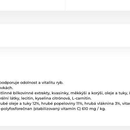
dporuje odolnost a vitalitu ryb.
ávkách.
ostlinné bílkovinné extrakty, kvasinky, měkkýši a korýši, oleje a tuky,
í látky, lecitin, kyselina citrónová, L-carnitin.
ubé oleje a tuky 12%, hrubé popeloviny 11%, hrubá vláknina 3%, vita
2-polyfosforečnan (stabilizovaný vitamín C) 610 mg / kg.