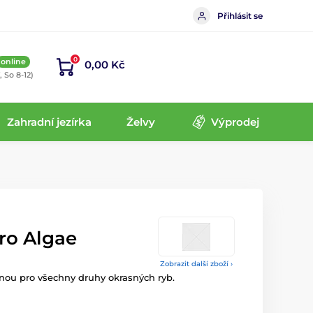
Přihlásit se
0
online
0,00 Kč
, So 8-12)
Zahradní jezírka
Želvy
Výprodej
ro Algae
Zobrazit další zboží ›
inou pro všechny druhy okrasných ryb.