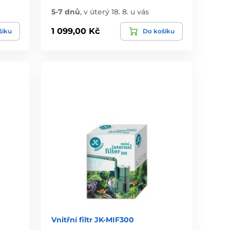
5-7 dnů
,
v úterý 18. 8. u vás
1 099,00 Kč
šíku
Do košíku
Vnitřní filtr JK-MIF300