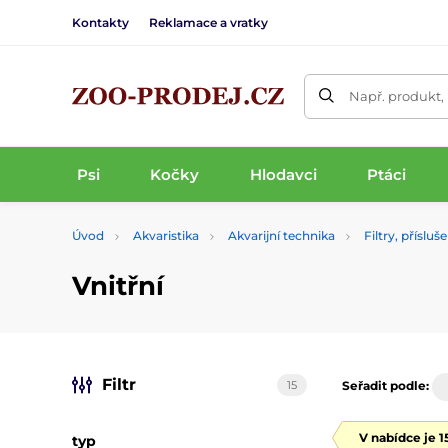
Kontakty
Reklamace a vratky
Např. produkt,
Psi
Kočky
Hlodavci
Ptáci
Úvod
Akvaristika
Akvarijní technika
Filtry, přísluš
Vnitřní
Filtr
15
Seřadit podle:
V nabídce je 
typ