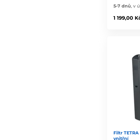
5-7 dnů
,
v ú
1 199,00 K
Filtr TETRA
vnitřní