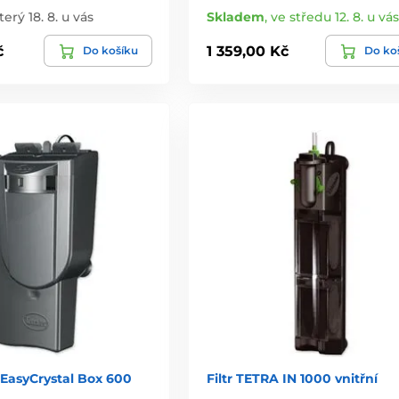
terý 18. 8. u vás
Skladem
,
ve středu 12. 8. u vás
č
1 359,00 Kč
Do košíku
Do ko
 EasyCrystal Box 600
Filtr TETRA IN 1000 vnitřní