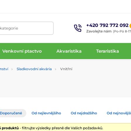
+420 792 772 092
 kategorie
Zavolejte nám
(Po-Pá 8-17
Venkovní ptactvo
Akvaristika
Teraristika
enství
Sladkovodní akvária
Vnitřní
Doporučené
Od nejlevnějšího
Od nejdražšího
Od nejnovějš
15 produktů
- filtrujte výsledky přesně dle Vašich požadavků.