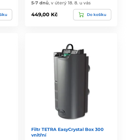
5-7 dnů
,
v úterý 18. 8. u vás
449,00 Kč
šíku
Do košíku
Filtr TETRA EasyCrystal Box 300
vnitřní