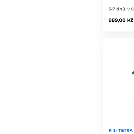
5-7 dnů
,
v ú
989,00 Kč
Filtr TETRA