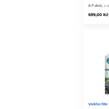
5-7 dnů
,
v ú
699,00 Kč
Vnitřní filt