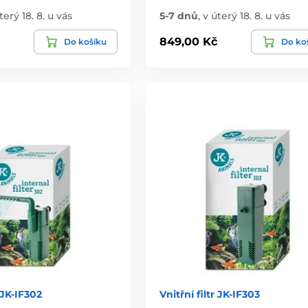
terý 18. 8. u vás
5-7 dnů
,
v úterý 18. 8. u vás
849,00 Kč
Do košíku
Do ko
r JK-IF302
Vnitřní filtr JK-IF303