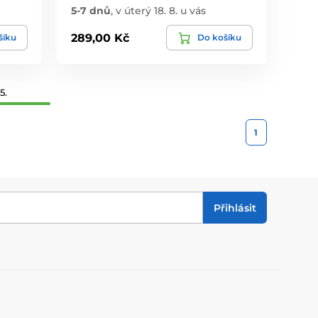
5-7 dnů
,
v úterý 18. 8. u vás
289,00 Kč
šíku
Do košíku
5.
1
Přihlásit