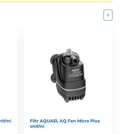
1
itřní
Filtr AQUAEL AQ Fan Micro Plus
vnitřní