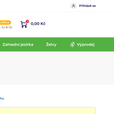
Přihlásit se
0
offline
0,00 Kč
, So 8-12)
Zahradní jezírka
Želvy
Výprodej
ího