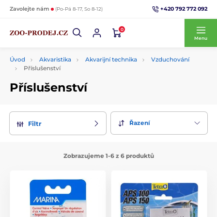
+420 792 772 092
Zavolejte nám
(Po-Pá 8-17, So 8-12)
0
Menu
Úvod
Akvaristika
Akvarijní technika
Vzduchování
Příslušenství
Příslušenství
Řazení
Filtr
Zobrazujeme 1-6 z 6 produktů