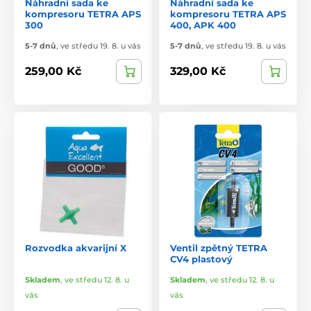
Náhradní sada ke
Náhradní sada ke
kompresoru TETRA APS
kompresoru TETRA APS
300
400, APK 400
5-7 dnů
,
ve středu 19. 8. u vás
5-7 dnů
,
ve středu 19. 8. u vás
259,00 Kč
329,00 Kč
Rozvodka akvarijní X
Ventil zpětný TETRA
CV4 plastový
Skladem
,
ve středu 12. 8. u
Skladem
,
ve středu 12. 8. u
vás
vás