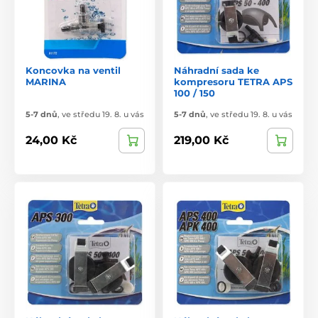
Koncovka na ventil
Náhradní sada ke
MARINA
kompresoru TETRA APS
100 / 150
5-7 dnů
,
ve středu 19. 8. u vás
5-7 dnů
,
ve středu 19. 8. u vás
24,00 Kč
219,00 Kč