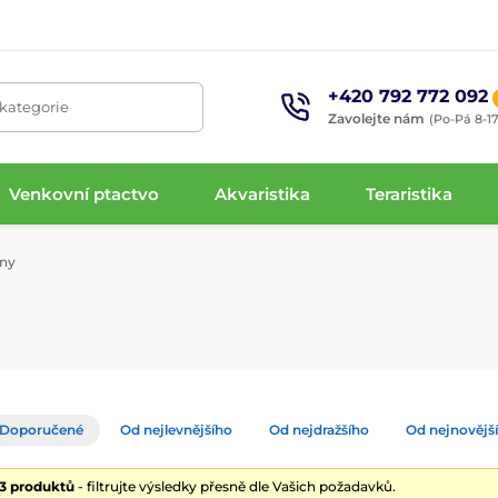
+420 792 772 092
 kategorie
Zavolejte nám
(Po-Pá 8-17
Venkovní ptactvo
Akvaristika
Teraristika
iny
Doporučené
Od nejlevnějšího
Od nejdražšího
Od nejnovějš
43 produktů
- filtrujte výsledky přesně dle Vašich požadavků.