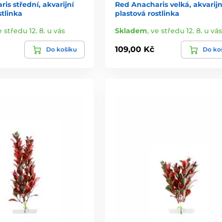
is střední, akvarijní
Red Anacharis velká, akvarijn
stlinka
plastová rostlinka
e středu 12. 8. u vás
Skladem
,
ve středu 12. 8. u vás
109,00 Kč
Do košíku
Do ko