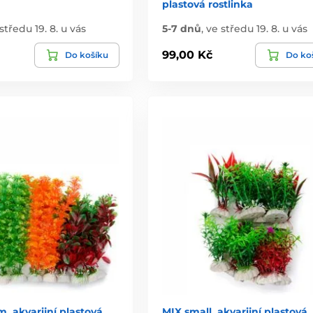
plastová rostlinka
středu 19. 8. u vás
5-7 dnů
,
ve středu 19. 8. u vás
99,00 Kč
Do košíku
Do ko
, akvarijní plastová
MIX small, akvarijní plastová