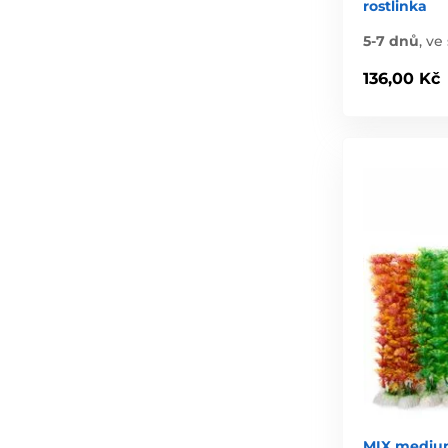
rostlinka
5-7 dnů
,
ve 
136,00 Kč
MIX medium