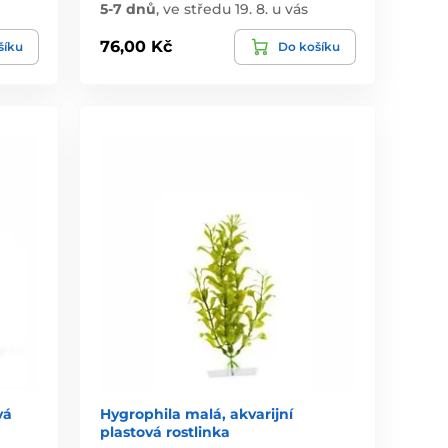
5-7 dnů
,
ve středu 19. 8. u vás
76,00 Kč
šíku
Do košíku
vá
Hygrophila malá, akvarijní
plastová rostlinka