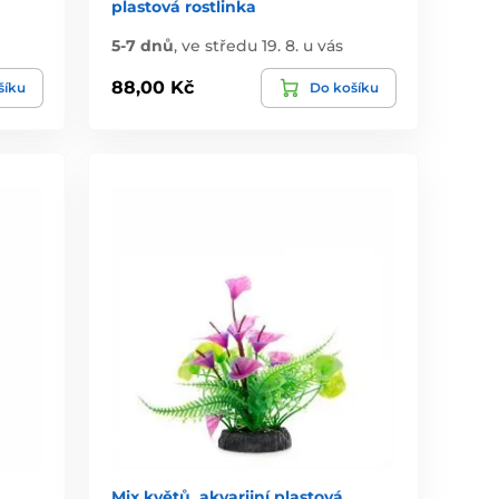
plastová rostlinka
5-7 dnů
,
ve středu 19. 8. u vás
88,00 Kč
šíku
Do košíku
Mix květů, akvarijní plastová