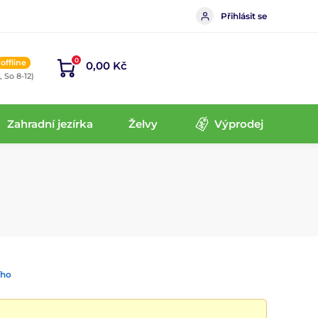
Přihlásit se
0
offline
0,00 Kč
, So 8-12)
Zahradní jezírka
Želvy
Výprodej
ího