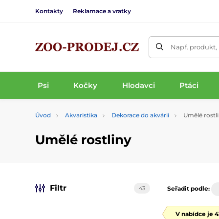
Kontakty
Reklamace a vratky
Např. produkt,
Psi
Kočky
Hlodavci
Ptáci
Úvod
Akvaristika
Dekorace do akvárii
Umělé rostl
Umělé rostliny
Filtr
43
Seřadit podle:
V nabídce je 