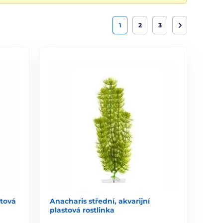
1
2
3
stová
Anacharis střední, akvarijní
plastová rostlinka