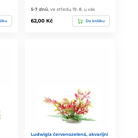
5-7 dnů
,
ve středu 19. 8. u vás
62,00 Kč
šíku
Do košíku
Ludwigia červenozelená, akvarijní