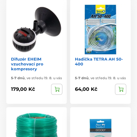
Difuzér EHEIM
Hadička TETRA AH 50-
vzuchovací pro
400
kompresory
5-7 dnů
,
ve středu 19. 8. u vás
5-7 dnů
,
ve středu 19. 8. u vás
179,00 Kč
64,00 Kč