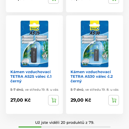
Kámen vzduchovací
Kámen vzduchovací
TETRA AS25 válec č.1
TETRA AS30 válec č.2
černý
černý
5-7 dnů
,
ve středu 19. 8. u vás
5-7 dnů
,
ve středu 19. 8. u vás
27,00 Kč
29,00 Kč
Už jste viděli 20 produktů z 79.