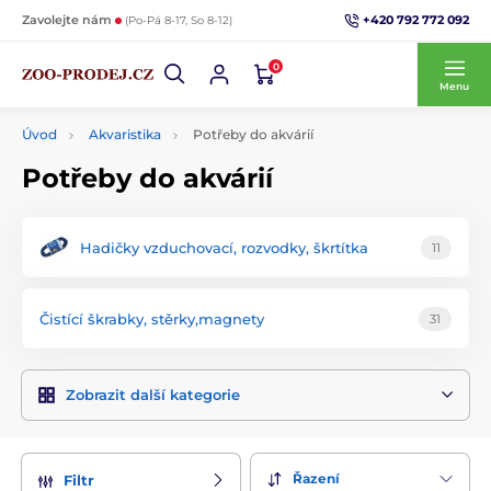
+420 792 772 092
Zavolejte nám
(Po-Pá 8-17, So 8-12)
0
Menu
Úvod
Akvaristika
Potřeby do akvárií
Potřeby do akvárií
Hadičky vzduchovací, rozvodky, škrtítka
11
Čistící škrabky, stěrky,magnety
31
Zobrazit další kategorie
Řazení
Filtr