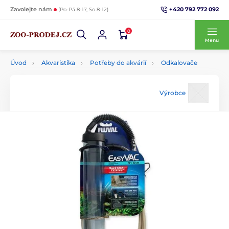
+420 792 772 092
Zavolejte nám
(Po-Pá 8-17, So 8-12)
0
Menu
Úvod
Akvaristika
Potřeby do akvárií
Odkalovače
Výrobce