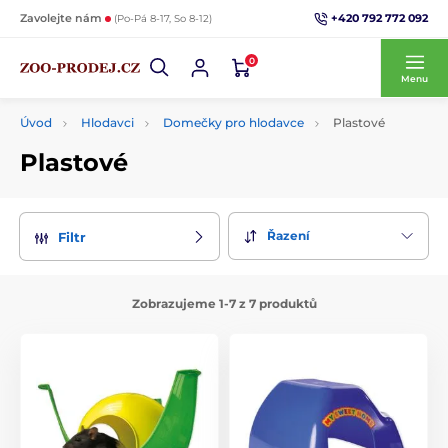
+420 792 772 092
Zavolejte nám
(Po-Pá 8-17, So 8-12)
0
Menu
Úvod
Hlodavci
Domečky pro hlodavce
Plastové
Plastové
Řazení
Filtr
Zobrazujeme 1-7 z 7 produktů