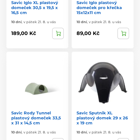
Savic Iglo XL plastový
Savic Iglo plastový
domeček 30,5 x 19,5 x
domeček pro křečka
16,5 cm
15x12x11 cm
10 dní
,
v pátek 21. 8. u vás
10 dní
,
v pátek 21. 8. u vás
189,00 Kč
89,00 Kč
Savic Rody Tunnel
Savic Sputnik XL
plastový domeček 33,5
plastový domek 29 x 26
x 31 x 14,5 cm
x 19 cm
10 dní
,
v pátek 21. 8. u vás
10 dní
,
v pátek 21. 8. u vás