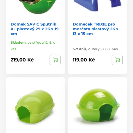
Domek SAVIC Sputnik
Domeček TRIXIE pro
XL plastový 29 x 26 x 19
morčata plastový 26 x
cm
13 x 15 cm
Skladem
,
ve středu 12. 8. u
vás
5-7 dnů
,
v úterý 18. 8. u vás
219,00 Kč
119,00 Kč