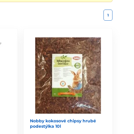
1
Nobby kokosové chipsy hrubé
podestýlka 10l