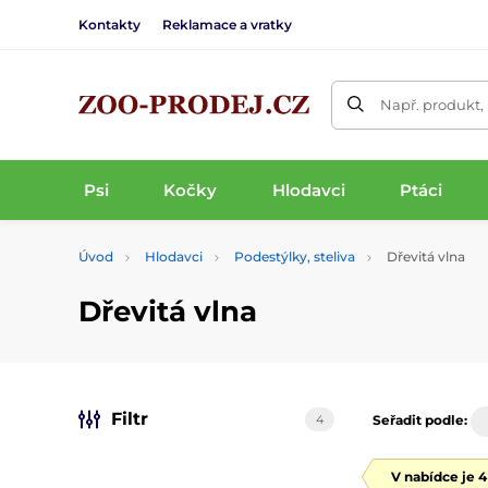
Kontakty
Reklamace a vratky
Např. produkt,
Psi
Kočky
Hlodavci
Ptáci
Úvod
Hlodavci
Podestýlky, steliva
Dřevitá vlna
Dřevitá vlna
Filtr
4
Seřadit podle:
V nabídce je 