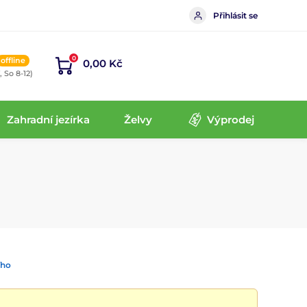
Přihlásit se
0
offline
0,00 Kč
, So 8-12)
Zahradní jezírka
Želvy
Výprodej
ího