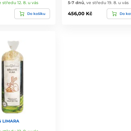
e středu 12. 8. u vás
5-7 dnů
,
ve středu 19. 8. u vás
456,00 Kč
Do košíku
Do ko
tá LIMARA