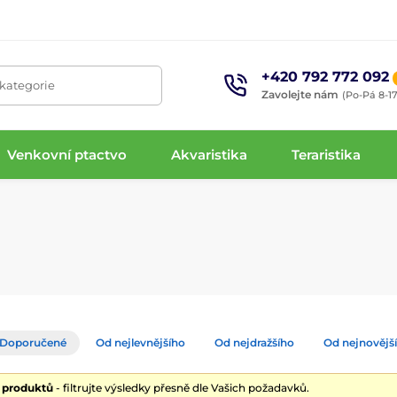
+420 792 772 092
 kategorie
Zavolejte nám
(Po-Pá 8-17
Venkovní ptactvo
Akvaristika
Teraristika
Doporučené
Od nejlevnějšího
Od nejdražšího
Od nejnovějš
4 produktů
- filtrujte výsledky přesně dle Vašich požadavků.