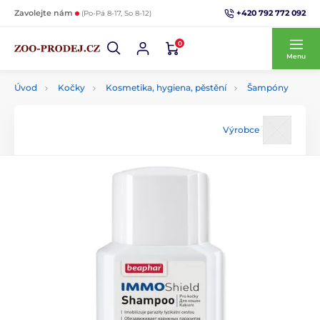
+420 792 772 092
Zavolejte nám
(Po-Pá 8-17, So 8-12)
0
Menu
Úvod
Kočky
Kosmetika, hygiena, pěstění
Šampóny
Výrobce