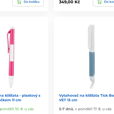
349,00 Kč
Do košíku
Do ko
a klíšťata - plastový s
Vytahovač na klíšťata Tick B
čkem 11 cm
VET 13 cm
 pondělí 10. 8. u vás
5-7 dnů
,
v pondělí 17. 8. u vás