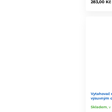
283,00 Kč
Vytahovač n
výsuvným o
Skladem
,
v