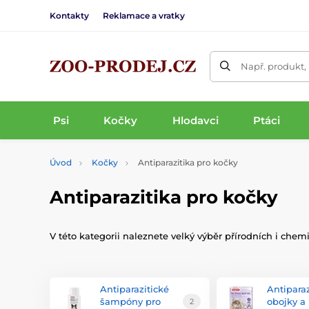
Kontakty
Reklamace a vratky
Např. produkt,
Psi
Kočky
Hlodavci
Ptáci
Úvod
Kočky
Antiparazitika pro kočky
Antiparazitika pro kočky
V této kategorii naleznete velký výběr přírodních i chem
Antiparazitické
Antiparaz
šampóny pro
obojky a
2