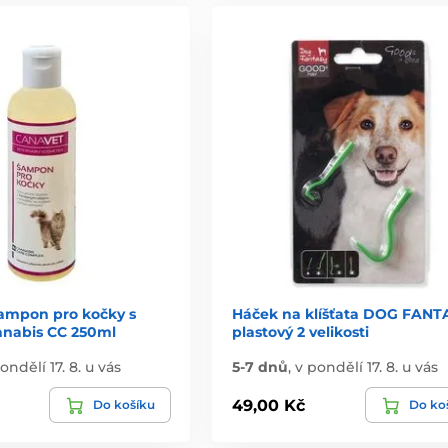
mpon pro kočky s
Háček na klíšťata DOG FANT
anabis CC 250ml
plastový 2 velikosti
ondělí 17. 8. u vás
5-7 dnů
,
v pondělí 17. 8. u vás
49,00 Kč
Do košíku
Do ko