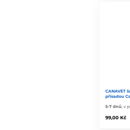
CANAVET ša
přísadou C
5-7 dnů
,
v p
99,00 Kč