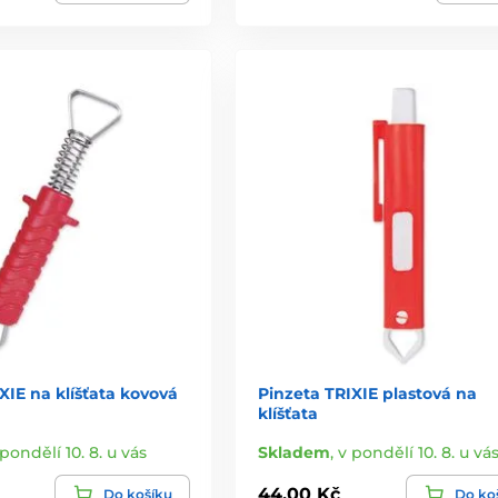
XIE na klíšťata kovová
Pinzeta TRIXIE plastová na
klíšťata
 pondělí 10. 8. u vás
Skladem
,
v pondělí 10. 8. u vá
44,00 Kč
Do košíku
Do ko