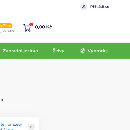
Přihlásit se
0
offline
0,00 Kč
, So 8-12)
Zahradní jezírka
Želvy
Výprodej
ám
tě , pinzety
8
klíšťata