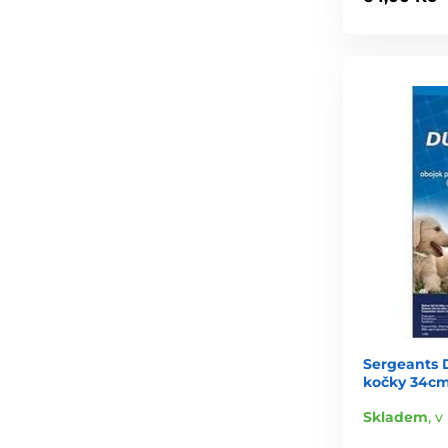
Sergeants D
kočky 34c
Skladem
,
v