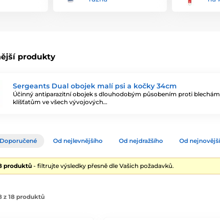
ější produkty
Sergeants Dual obojek malí psi a kočky 34cm
Účinný antiparazitní obojek s dlouhodobým působením proti blechám
klíšťatům ve všech vývojových…
Doporučené
Od nejlevnějšího
Od nejdražšího
Od nejnovějš
18 produktů
- filtrujte výsledky přesně dle Vašich požadavků.
 z 18 produktů