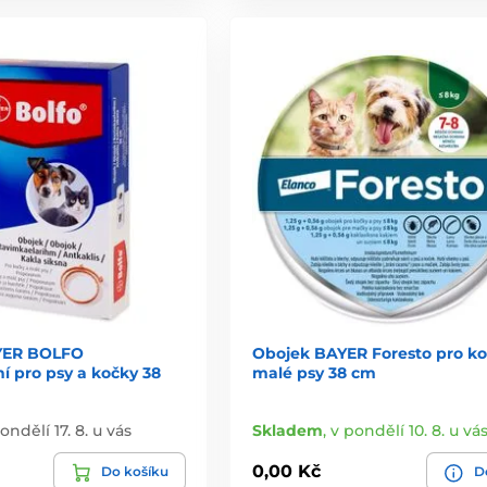
YER BOLFO
Obojek BAYER Foresto pro ko
ní pro psy a kočky 38
malé psy 38 cm
ondělí 17. 8. u vás
Skladem
,
v pondělí 10. 8. u vá
0,00 Kč
Do košíku
De