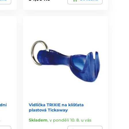
dní
Vidlička TRIXIE na klíšťata
plastová Tickaway
s
Skladem
,
v pondělí 10. 8. u vás