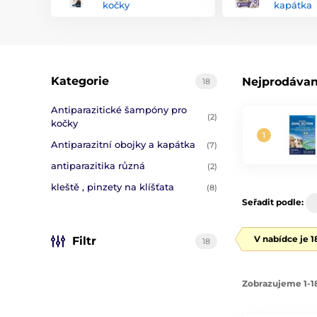
kočky
kapátka
Kategorie
Nejprodávan
18
Antiparazitické šampóny pro
(2)
kočky
Antiparazitní obojky a kapátka
(7)
antiparazitika různá
(2)
kleště , pinzety na klíšťata
(8)
Seřadit podle:
V nabídce je 
Filtr
18
Zobrazujeme 1-18