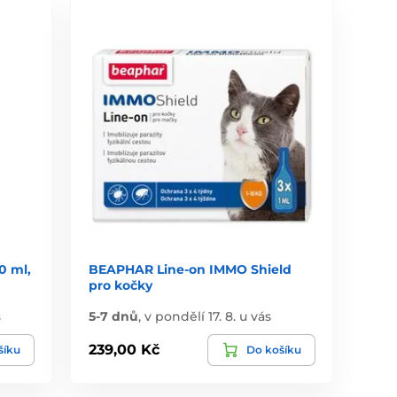
0 ml,
BEAPHAR Line-on IMMO Shield
pro kočky
s
5-7 dnů
,
v pondělí 17. 8. u vás
239,00 Kč
šíku
Do košíku