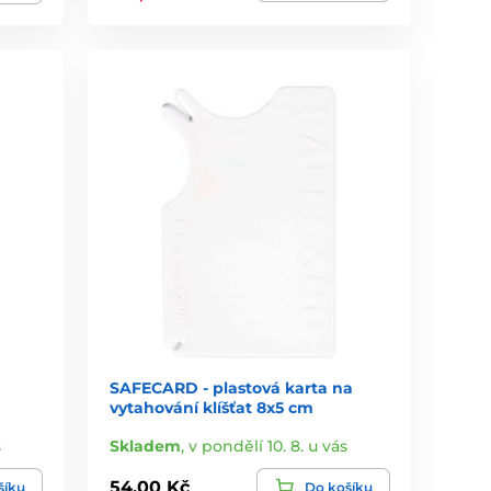
SAFECARD - plastová karta na
vytahování klíšťat 8x5 cm
s
Skladem
,
v pondělí 10. 8. u vás
54,00 Kč
šíku
Do košíku