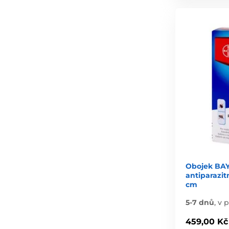
Obojek BA
antiparazit
cm
5-7 dnů
,
v p
459,00 Kč