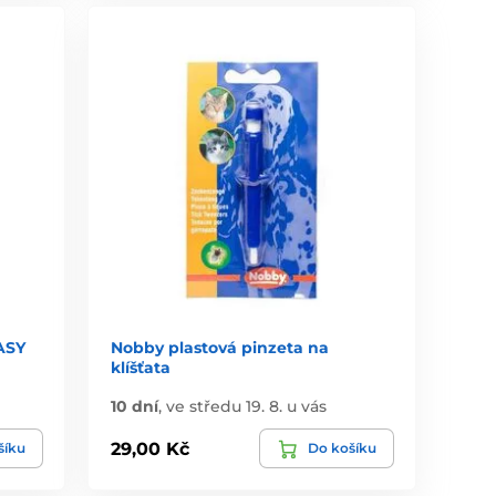
ASY
Nobby plastová pinzeta na
klíšťata
10 dní
,
ve středu 19. 8. u vás
29,00 Kč
šíku
Do košíku