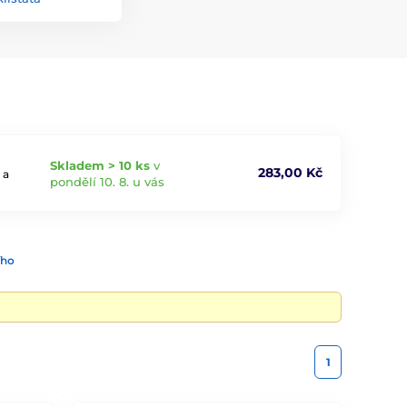
Skladem > 10 ks
v
283,00 Kč
 a
pondělí 10. 8. u vás
ího
1