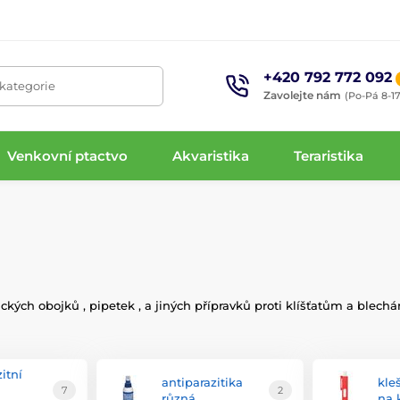
+420 792 772 092
 kategorie
Zavolejte nám
(Po-Pá 8-17
Venkovní ptactvo
Akvaristika
Teraristika
ických obojků , pipetek , a jiných přípravků proti klíšťatům a blech
itní
antiparazitika
kleš
7
2
různá
na 