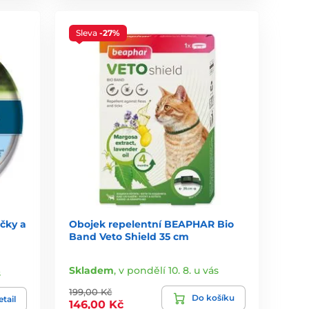
Sleva
-27%
čky a
Obojek repelentní BEAPHAR Bio
Band Veto Shield 35 cm
Skladem
,
v pondělí 10. 8. u vás
s
199,00 Kč
Do košíku
tail
146,00 Kč