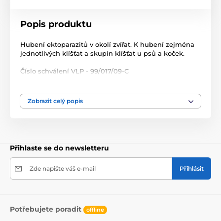
Popis produktu
Hubení ektoparazitů v okolí zvířat. K hubení zejména
jednotlivých klíšťat a skupin klíšťat u psů a koček.
Číslo schválení VLP - 99/017/09-C
Produkt je zařazen v kategoriích
Zobrazit celý popis
A jiné
Kočky
Antiparazitika pro kočky
Přihlaste se do newsletteru
antiparazitika různá
Zde napište váš e-mail
Přihlásit
Potřebujete poradit
offline