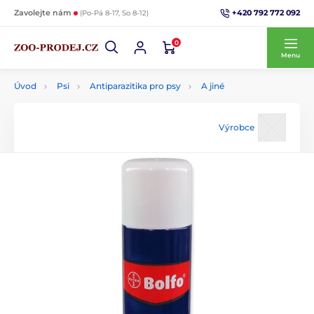
+420 792 772 092
Zavolejte nám
(Po-Pá 8-17, So 8-12)
0
Menu
Úvod
Psi
Antiparazitika pro psy
A jiné
Výrobce