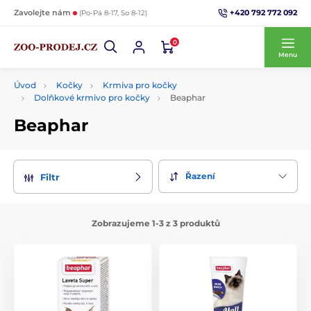
+420 792 772 092
Zavolejte nám
(Po-Pá 8-17, So 8-12)
0
Menu
Úvod
Kočky
Krmiva pro kočky
Dolňkové krmivo pro kočky
Beaphar
Beaphar
Řazení
Filtr
Zobrazujeme 1-3 z 3 produktů