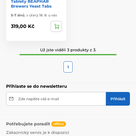
Tablety BEAPHAR
Brewers Yeast Tabs
5-7 dnů
,
v úterý 18. 8. u vás
319,00 Kč
Už jste viděli 3 produkty z 3.
1
Přihlaste se do newsletteru
Zde napište váš e-mail
Přihlásit
Potřebujete poradit
offline
Zákaznický servis je k dispozici