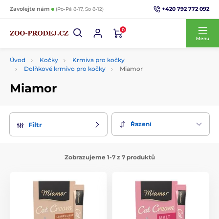
+420 792 772 092
Zavolejte nám
(Po-Pá 8-17, So 8-12)
0
Menu
Úvod
Kočky
Krmiva pro kočky
Dolňkové krmivo pro kočky
Miamor
Miamor
Řazení
Filtr
Zobrazujeme 1-7 z 7 produktů