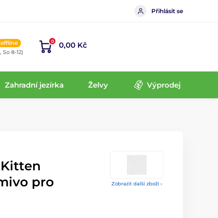
Přihlásit se
0
offline
0,00 Kč
, So 8-12)
Zahradní jezírka
Želvy
Výprodej
 Kitten
mivo pro
Zobrazit další zboží ›