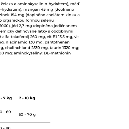
 železa a aminokyselin n-hydrátem), měď
n-hydrátem), mangan 43 mg (doplněno
zinek 154 mg (doplněno chelátem zinku a
no organickou formou selenu
060), jód 2,7 mg (doplněno jodičnanem
hemicky definované látky s obdobnými
RR-alfa-tokoferol) 260 mg, vit B1 13,5 mg, vit
25 mg, niacinamid 130 mg, pantothenan
mg, cholinchlorid 2530 mg, taurin 1320 mg;
 100 mg; aminokyseliny: DL-methionin
 - 7 kg
7 - 10 kg
0 - 60
50 - 70 g
0 - 80