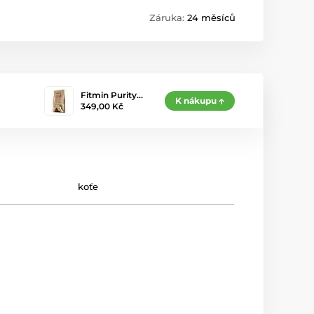
Záruka:
24 měsíců
Fitmin Purity…
K nákupu
349,00 Kč
koťe