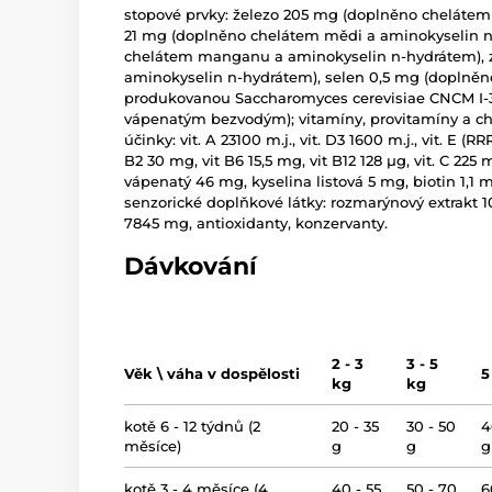
stopové prvky: železo 205 mg (doplněno chelátem
21 mg (doplněno chelátem mědi a aminokyselin 
chelátem manganu a aminokyselin n-hydrátem), 
aminokyselin n-hydrátem), selen 0,5 mg (doplně
produkovanou Saccharomyces cerevisiae CNCM I-3
vápenatým bezvodým); vitamíny, provitamíny a c
účinky: vit. A 23100 m.j., vit. D3 1600 m.j., vit. E (R
B2 30 mg, vit B6 15,5 mg, vit B12 128 µg, vit. C 2
vápenatý 46 mg, kyselina listová 5 mg, biotin 1,1 
senzorické doplňkové látky: rozmarýnový extrakt
7845 mg, antioxidanty, konzervanty.
Dávkování
2 - 3
3 - 5
Věk \ váha v dospělosti
5
kg
kg
kotě 6 - 12 týdnů (2
20 - 35
30 - 50
4
měsíce)
g
g
g
kotě 3 - 4 měsíce (4
40 - 55
50 - 70
6