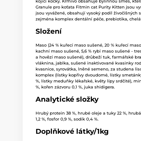
kojící kočky. Krmivo obsahuje bylinnou směs, kt
Granule pro koťata Fitmin cat Purity Kitten jsou 
jsou vyvážené, obsahují vysoký podíl živočišných 
zejména komplex dentální péče, prebiotika, chelát
Složení
Maso (24 % kuřecí maso sušené, 20 % kuřecí maso č
kachní maso sušené, 5,6 % rybí maso sušené - tre
a hovězí maso sušené), drůbeží tuk, farmářské bra
vláknina, jablka, sušené inaktivované kvasinky ro
kvasnice, syrovátka, lněné semeno, za studena liso
komplex (lístky kopřivy dvoudomé, lístky smetánk
%, lístky meduňky lékařské, květy lípy srdčité), min
%, kořen zázvoru 0,1 %, juka shidigera.
Analytické složky
Hrubý protein 38 %, hrubé oleje a tuky 22 %, hrubá
1,2 %, fosfor 0,9 %, sodík 0,4 %.
Doplňkové látky/1kg