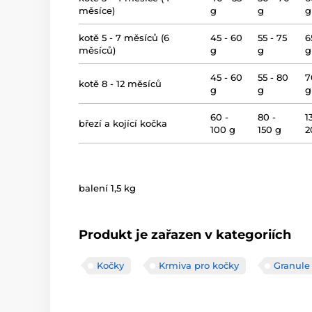
měsíce)
g
g
g
kotě 5 - 7 měsíců (6
45 - 60
55 - 75
6
měsíců)
g
g
g
45 - 60
55 - 80
7
kotě 8 - 12 měsíců
g
g
g
60 -
80 -
1
březí a kojící kočka
100 g
150 g
2
balení 1,5 kg
Produkt je zařazen v kategoriích
Kočky
Krmiva pro kočky
Granule