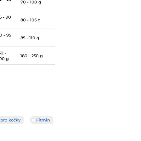
70 - 100 g
5 - 90
80 - 105 g
0 - 95
85 - 110 g
30 -
180 - 250 g
00 g
 pro kočky
Fitmin