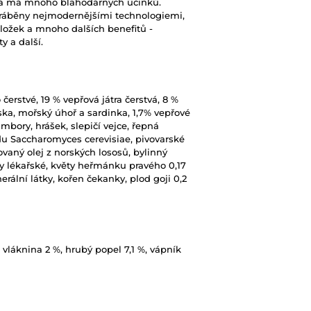
erá má mnoho blahodárných účinků.
vyráběny nejmodernějšími technologiemi,
složek a mnoho dalších benefitů -
y a další.
erstvé, 19 % vepřová játra čerstvá, 8 %
ska, mořský úhoř a sardinka, 1,7% vepřové
mbory, hrášek, slepičí vejce, řepná
du Saccharomyces cerevisiae, pivovarské
vaný olej z norských lososů, bylinný
y lékařské, květy heřmánku pravého 0,17
erální látky, kořen čekanky, plod goji 0,2
 vláknina 2 %, hrubý popel 7,1 %, vápník