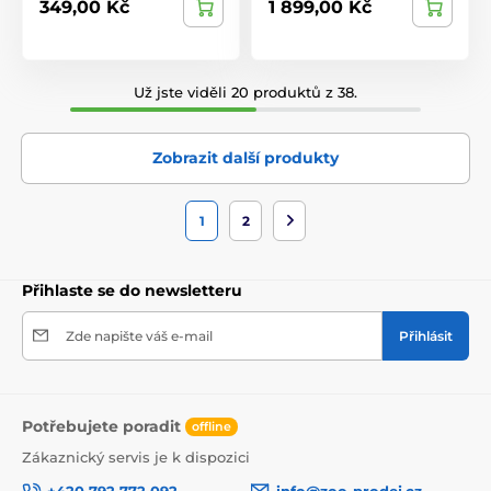
349,00 Kč
1 899,00 Kč
Už jste viděli 20 produktů z 38.
Zobrazit další produkty
1
2
Přihlaste se do newsletteru
Zde napište váš e-mail
Přihlásit
Potřebujete poradit
offline
Zákaznický servis je k dispozici
+420 792 772 092
info@zoo-prodej.cz