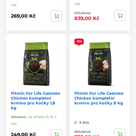
vás
vás
975,00 Kč
269,00 Kč
839,00 Kč
-11%
Fitmin For Life Castrate
Fitmin For Life Castrate
Chicken kompletní
Chicken kompletní
krmivo pro kočky 1,8
krmivo pro kočky 8 kg
kg
Skladem
,
ve středu 12. 8. u
2 - 3 dny
vás
875,00 Kč
249,00 Kč