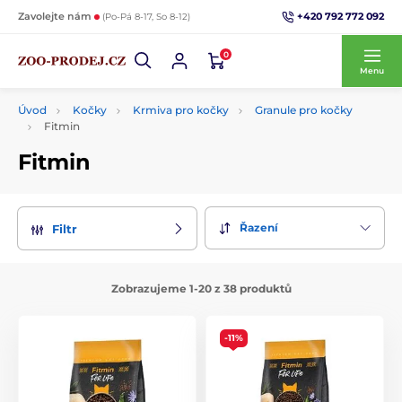
+420 792 772 092
Zavolejte nám
(Po-Pá 8-17, So 8-12)
0
Menu
Úvod
Kočky
Krmiva pro kočky
Granule pro kočky
Fitmin
Fitmin
Řazení
Filtr
Zobrazujeme 1-20 z 38 produktů
-11%