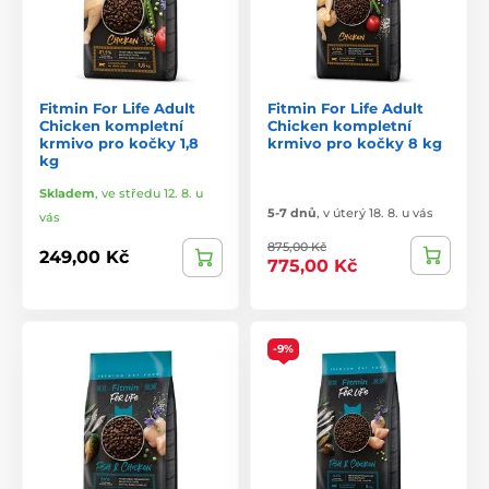
Fitmin For Life Adult
Fitmin For Life Adult
Chicken kompletní
Chicken kompletní
krmivo pro kočky 1,8
krmivo pro kočky 8 kg
kg
Skladem
,
ve středu 12. 8. u
5-7 dnů
,
v úterý 18. 8. u vás
vás
875,00 Kč
249,00 Kč
775,00 Kč
-9%