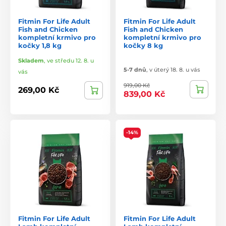
Fitmin For Life Adult
Fitmin For Life Adult
Fish and Chicken
Fish and Chicken
kompletní krmivo pro
kompletní krmivo pro
kočky 1,8 kg
kočky 8 kg
Skladem
,
ve středu 12. 8. u
5-7 dnů
,
v úterý 18. 8. u vás
vás
919,00 Kč
269,00 Kč
839,00 Kč
-14%
Fitmin For Life Adult
Fitmin For Life Adult