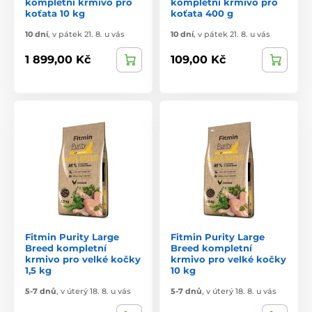
kompletní krmivo pro
kompletní krmivo pro
koťata 10 kg
koťata 400 g
10 dní
,
v pátek 21. 8. u vás
10 dní
,
v pátek 21. 8. u vás
1 899,00 Kč
109,00 Kč
Fitmin Purity Large
Fitmin Purity Large
Breed kompletní
Breed kompletní
krmivo pro velké kočky
krmivo pro velké kočky
1,5 kg
10 kg
5-7 dnů
,
v úterý 18. 8. u vás
5-7 dnů
,
v úterý 18. 8. u vás