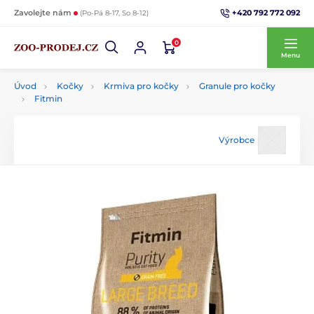
+420 792 772 092
Zavolejte nám
(Po-Pá 8-17, So 8-12)
0
Menu
Úvod
Kočky
Krmiva pro kočky
Granule pro kočky
Fitmin
Výrobce