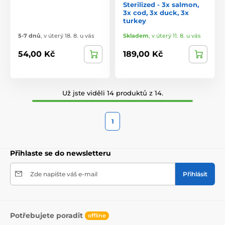
Sterilized - 3x salmon,
3x cod, 3x duck, 3x
turkey
5-7 dnů
,
v úterý 18. 8. u vás
Skladem
,
v úterý 11. 8. u vás
54,00 Kč
189,00 Kč
Už jste viděli 14 produktů z 14.
1
Přihlaste se do newsletteru
Zde napište váš e-mail
Přihlásit
Potřebujete poradit
offline