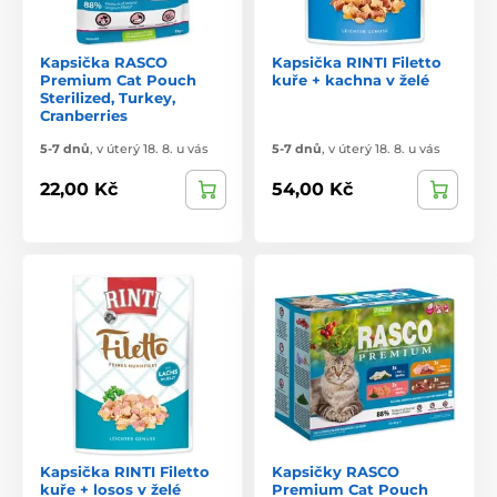
Kapsička RASCO
Kapsička RINTI Filetto
Premium Cat Pouch
kuře + kachna v želé
Sterilized, Turkey,
Cranberries
5-7 dnů
,
v úterý 18. 8. u vás
5-7 dnů
,
v úterý 18. 8. u vás
22,00 Kč
54,00 Kč
Kapsička RINTI Filetto
Kapsičky RASCO
kuře + losos v želé
Premium Cat Pouch