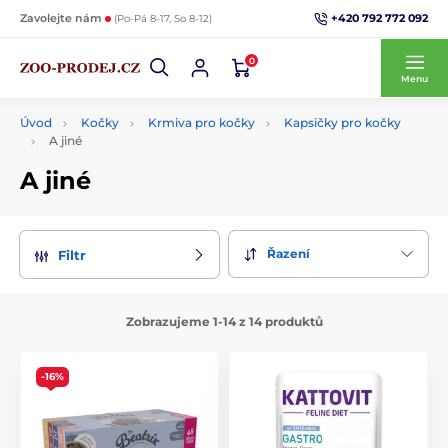
+420 792 772 092
Zavolejte nám
(Po-Pá 8-17, So 8-12)
0
Menu
Úvod
Kočky
Krmiva pro kočky
Kapsičky pro kočky
A jiné
A jiné
Řazení
Filtr
Zobrazujeme 1-14 z 14 produktů
-16%