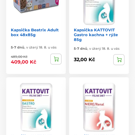
Kapsička Beatrix Adult
Kapsička KATTOVIT
box 48x85g
Gastro kachna + rýže
85g
5-7 dnů
,
v úterý 18. 8. u vás
5-7 dnů
,
v úterý 18. 8. u vás
489,00 Kč
32,00 Kč
409,00 Kč