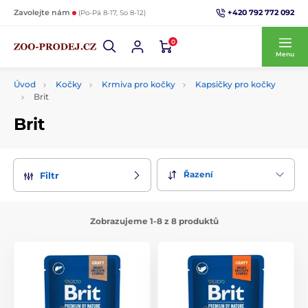
+420 792 772 092
Zavolejte nám
(Po-Pá 8-17, So 8-12)
0
Menu
Úvod
Kočky
Krmiva pro kočky
Kapsičky pro kočky
Brit
Brit
Řazení
Filtr
Zobrazujeme 1-8 z 8 produktů