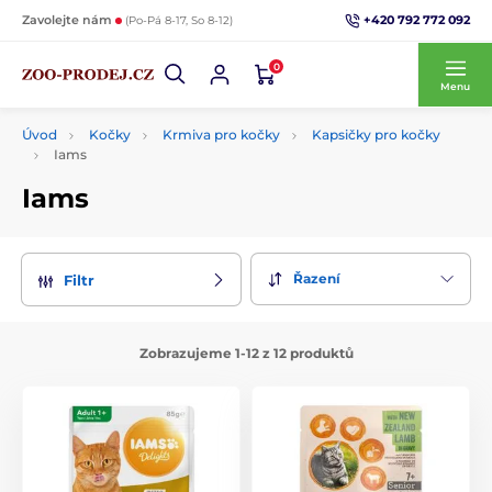
+420 792 772 092
Zavolejte nám
(Po-Pá 8-17, So 8-12)
0
Menu
Úvod
Kočky
Krmiva pro kočky
Kapsičky pro kočky
Iams
Iams
Řazení
Filtr
Zobrazujeme 1-12 z 12 produktů