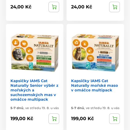
24,00 Kč
24,00 Kč
Kapsičky IAMS Cat
Kapsičky IAMS Cat
Naturally Senior výběr z
Naturally mořské maso
mořských a
v omáčce multipack
suchozemských mas v
omáčce multipack
5-7 dnů
,
ve středu 19. 8. u vás
5-7 dnů
,
ve středu 19. 8. u vás
199,00 Kč
199,00 Kč