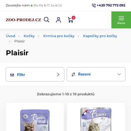
+420 792 772 092
Zavolejte nám
(Po-Pá 8-17, So 8-12)
0
Menu
Úvod
Kočky
Krmiva pro kočky
Kapsičky pro kočky
Plaisir
Plaisir
Řazení
Filtr
Zobrazujeme 1-10 z 10 produktů