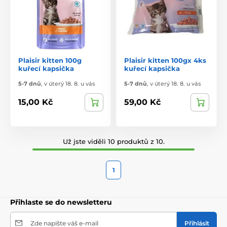
Plaisir kitten 100g
Plaisir kitten 100gx 4ks
kuřecí kapsička
kuřecí kapsička
5-7 dnů
,
v úterý 18. 8. u vás
5-7 dnů
,
v úterý 18. 8. u vás
15,00 Kč
59,00 Kč
Už jste viděli 10 produktů z 10.
1
Přihlaste se do newsletteru
Zde napište váš e-mail
Přihlásit