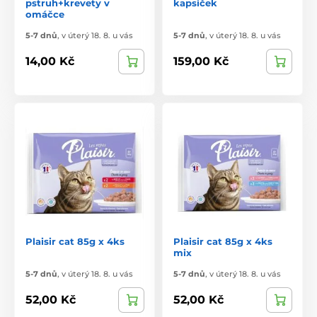
pstruh+krevety v
kapsiček
omáčce
5-7 dnů
,
v úterý 18. 8. u vás
5-7 dnů
,
v úterý 18. 8. u vás
14,00 Kč
159,00 Kč
Plaisir cat 85g x 4ks
Plaisir cat 85g x 4ks
mix
5-7 dnů
,
v úterý 18. 8. u vás
5-7 dnů
,
v úterý 18. 8. u vás
52,00 Kč
52,00 Kč