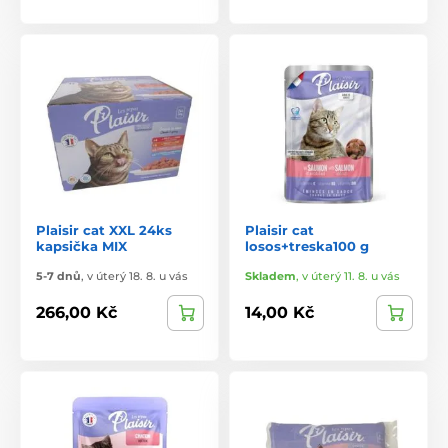
Plaisir cat XXL 24ks
Plaisir cat
kapsička MIX
losos+treska100 g
5-7 dnů
,
v úterý 18. 8. u vás
Skladem
,
v úterý 11. 8. u vás
266,00 Kč
14,00 Kč