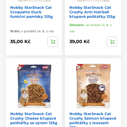
Nobby StarSnack Cat
Nobby StarSnack Cat
Croquette Duck
Crushy Anti-Hairball
funkční pamlsky 125g
křupavé polštářky 125g
Skladem
,
ve středu 12. 8. u
10 dní
,
v pondělí 24. 8. u vás
vás
35,00 Kč
39,00 Kč
Nobby StarSnack Cat
Nobby StarSnack Cat
Crushy Cheese křupavé
Crushy Salmon křupavé
polštářky se sýrem 125g
polštářky s lososem