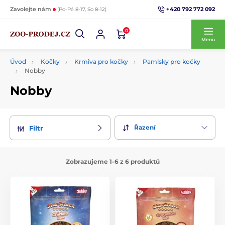
+420 792 772 092
Zavolejte nám
(Po-Pá 8-17, So 8-12)
0
Menu
Úvod
Kočky
Krmiva pro kočky
Pamlsky pro kočky
Nobby
Nobby
Řazení
Filtr
Zobrazujeme 1-6 z 6 produktů