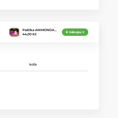
Paštika ANIMONDA…
K nákupu
44,00 Kč
koťe