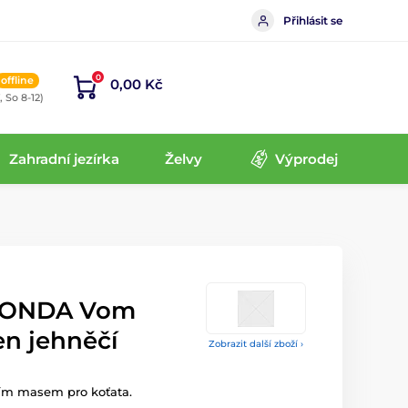
Přihlásit se
0
offline
0,00 Kč
, So 8-12)
Zahradní jezírka
Želvy
Výprodej
MONDA Vom
en jehněčí
Zobrazit další zboží ›
cím masem pro koťata.