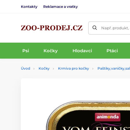
Kontakty
Reklamace a vratky
Např. produkt,
Psi
Kočky
Hlodavci
Ptáci
Úvod
Kočky
Krmiva pro kočky
Paštiky,vaničky,s