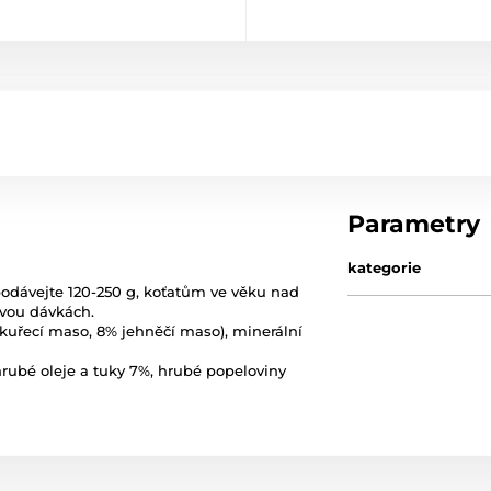
Parametry
kategorie
odávejte 120-250 g, koťatům ve věku nad
dvou dávkách.
 kuřecí maso, 8% jehněčí maso), minerální
hrubé oleje a tuky 7%, hrubé popeloviny