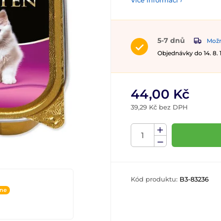
Více informací ›
5-7 dnů
Možn
Objednávky do 14. 8.
44,00 Kč
39,29 Kč bez DPH
Kód produktu:
B3-83236
ine