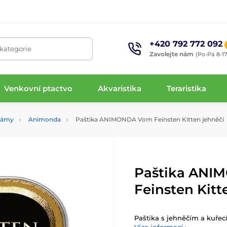
+420 792 772 092
 kategorie
Zavolejte nám
(Po-Pá 8-17
Venkovní ptactvo
Akvaristika
Teraristika
alámy
Animonda
Paštika ANIMONDA Vom Feinsten Kitten jehněčí
Paštika ANI
Feinsten Kitt
Paštika s jehněčím a kuře