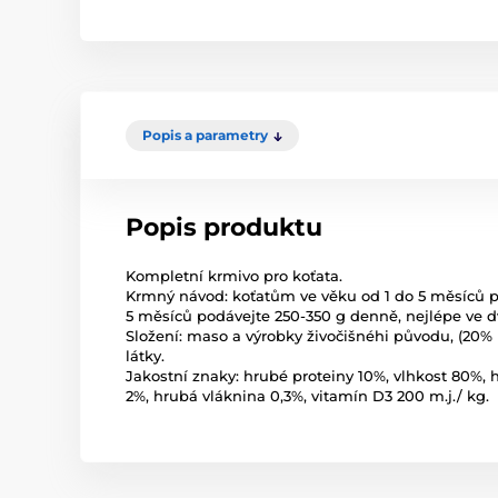
Popis a parametry
Popis produktu
Kompletní krmivo pro koťata.
Krmný návod: koťatům ve věku od 1 do 5 měsíců p
5 měsíců podávejte 250-350 g denně, nejlépe ve 
Složení: maso a výrobky živočišnéhi původu, (20%
látky.
Jakostní znaky: hrubé proteiny 10%, vlhkost 80%, 
2%, hrubá vláknina 0,3%, vitamín D3 200 m.j./ kg.