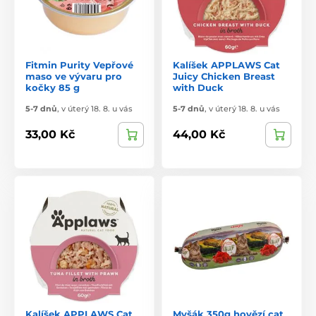
Fitmin Purity Vepřové
Kalíšek APPLAWS Cat
maso ve vývaru pro
Juicy Chicken Breast
kočky 85 g
with Duck
5-7 dnů
,
v úterý 18. 8. u vás
5-7 dnů
,
v úterý 18. 8. u vás
33,00 Kč
44,00 Kč
Kalíšek APPLAWS Cat
Myšák 350g hovězí cat