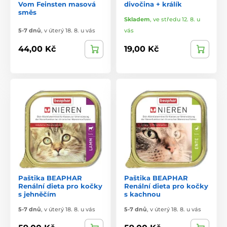
Vom Feinsten masová
divočina + králík
směs
Skladem
,
ve středu 12. 8. u
5-7 dnů
,
v úterý 18. 8. u vás
vás
44,00 Kč
19,00 Kč
Paštika BEAPHAR
Paštika BEAPHAR
Renální dieta pro kočky
Renální dieta pro kočky
s jehněčím
s kachnou
5-7 dnů
,
v úterý 18. 8. u vás
5-7 dnů
,
v úterý 18. 8. u vás