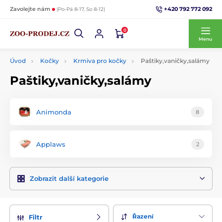
+420 792 772 092
Zavolejte nám
(Po-Pá 8-17, So 8-12)
0
Menu
Úvod
Kočky
Krmiva pro kočky
Paštiky,vaničky,salámy
Paštiky,vaničky,salámy
Animonda
8
Applaws
2
Zobrazit další kategorie
Řazení
Filtr