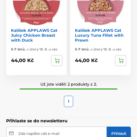
Kalíšek APPLAWS Cat
Kalíšek APPLAWS Cat
Juicy Chicken Breast
Luxury Tuna Fillet with
with Duck
Prawn
5-7 dnů
,
v úterý 18. 8. u vás
5-7 dnů
,
v úterý 18. 8. u vás
44,00 Kč
44,00 Kč
Už jste viděli 2 produkty z 2.
1
Přihlaste se do newsletteru
Zde napište váš e-mail
Přihlásit