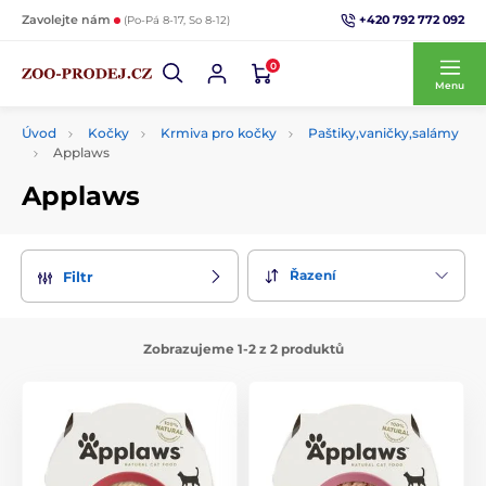
+420 792 772 092
Zavolejte nám
(Po-Pá 8-17, So 8-12)
0
Menu
Úvod
Kočky
Krmiva pro kočky
Paštiky,vaničky,salámy
Applaws
Applaws
Řazení
Filtr
Zobrazujeme 1-2 z 2 produktů