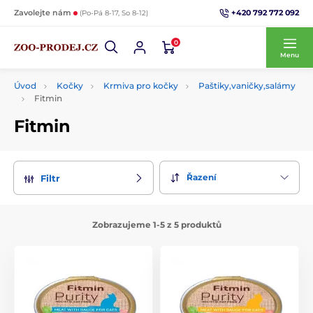
+420 792 772 092
Zavolejte nám
(Po-Pá 8-17, So 8-12)
0
Menu
Úvod
Kočky
Krmiva pro kočky
Paštiky,vaničky,salámy
Fitmin
Fitmin
Řazení
Filtr
Zobrazujeme 1-5 z 5 produktů