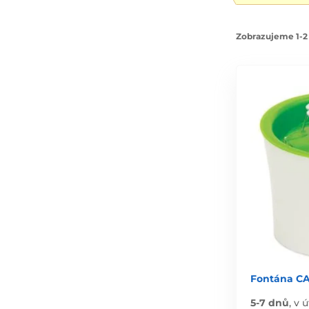
Zobrazujeme 1-2 
Fontána CA
5-7 dnů
,
v ú