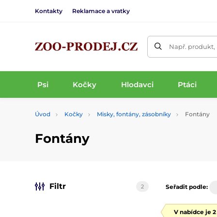
Kontakty
Reklamace a vratky
Např. produkt,
Psi
Kočky
Hlodavci
Ptáci
Úvod
Kočky
Misky, fontány, zásobníky
Fontány
Fontány
Filtr
2
Seřadit podle:
V nabídce je 