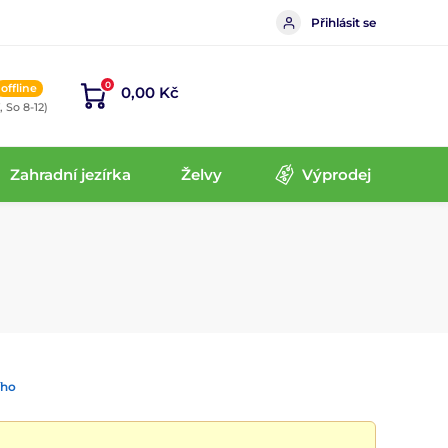
Přihlásit se
0
offline
0,00 Kč
, So 8-12)
Zahradní jezírka
Želvy
Výprodej
ího