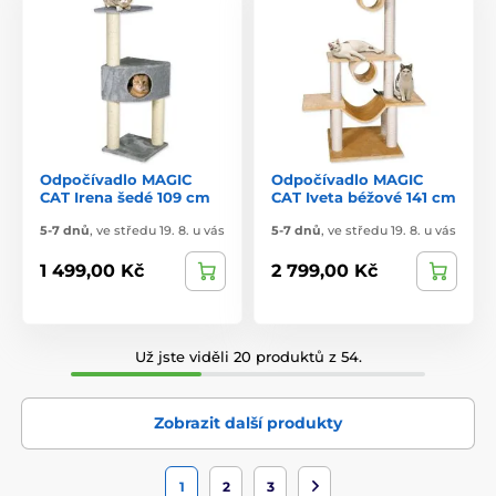
Odpočívadlo MAGIC
Odpočívadlo MAGIC
CAT Irena šedé 109 cm
CAT Iveta béžové 141 cm
5-7 dnů
,
ve středu 19. 8. u vás
5-7 dnů
,
ve středu 19. 8. u vás
1 499,00 Kč
2 799,00 Kč
Už jste viděli 20 produktů z 54.
Zobrazit další produkty
1
2
3