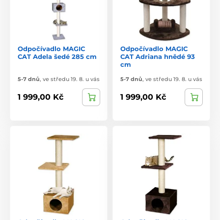
Odpočívadlo MAGIC
Odpočívadlo MAGIC
CAT Adela šedé 285 cm
CAT Adriana hnědé 93
cm
5-7 dnů
,
ve středu 19. 8. u vás
5-7 dnů
,
ve středu 19. 8. u vás
1 999,00 Kč
1 999,00 Kč