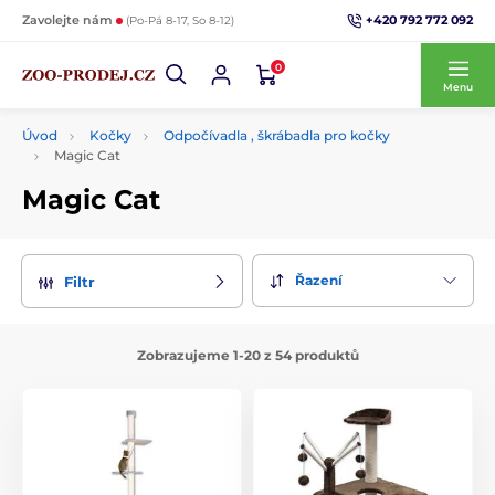
+420 792 772 092
Zavolejte nám
(Po-Pá 8-17, So 8-12)
0
Menu
Úvod
Kočky
Odpočívadla , škrábadla pro kočky
Magic Cat
Magic Cat
Řazení
Filtr
Zobrazujeme 1-20 z 54 produktů