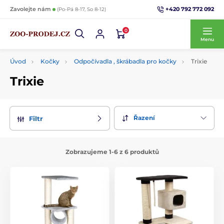
+420 792 772 092
Zavolejte nám
(Po-Pá 8-17, So 8-12)
0
Menu
Úvod
Kočky
Odpočívadla , škrábadla pro kočky
Trixie
Trixie
Řazení
Filtr
Zobrazujeme 1-6 z 6 produktů