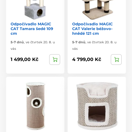
Odpočívadlo MAGIC
Odpočívadlo MAGIC
CAT Tamara šedé 109
CAT Valerie béžovo-
cm
hnědé 121 cm
5-7 dnů
,
ve čtvrtek 20. 8. u
5-7 dnů
,
ve čtvrtek 20. 8. u
vás
vás
1 499,00 Kč
4 799,00 Kč