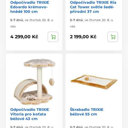
Odpočívadlo TRIXIE
Odpočívadlo TRIXIE Ria
Edoardo krémovo-
Cat Tower světle šedé-
hnědé 100 cm
přírodní 37 cm
5-7 dnů
,
ve čtvrtek 20. 8. u
5-7 dnů
,
ve čtvrtek 20. 8. u
vás
vás
4 299,00 Kč
2 199,00 Kč
Odpočívadlo TRIXIE
Škrabadlo TRIXIE
Vitoria pro koťata
béžové 55 cm
béžové 43 cm
5-7 dnů
,
ve čtvrtek 20. 8. u
5-7 dnů
,
ve čtvrtek 20. 8. u