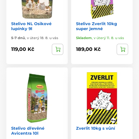
Stelivo NL Osikové
Stelivo Zverlit 10kg
lupínky 9l
super jemné
5-7 dnů
,
v úterý 18. 8. u vás
Skladem
,
v úterý 11. 8. u vás
119,00 Kč
189,00 Kč
Stelivo dřevěné
Zverlit 10kg s vůní
Avicentra 10l