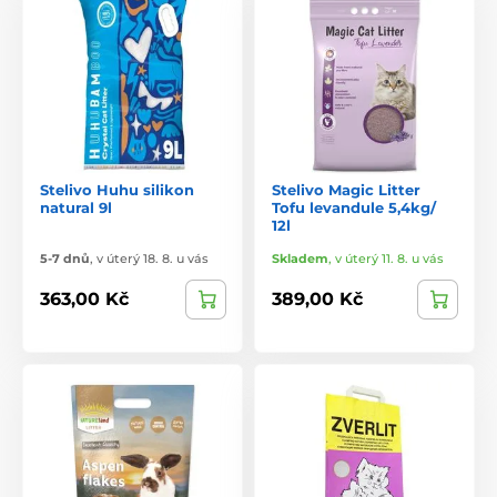
Stelivo Huhu silikon
Stelivo Magic Litter
natural 9l
Tofu levandule 5,4kg/
12l
5-7 dnů
,
v úterý 18. 8. u vás
Skladem
,
v úterý 11. 8. u vás
363,00 Kč
389,00 Kč