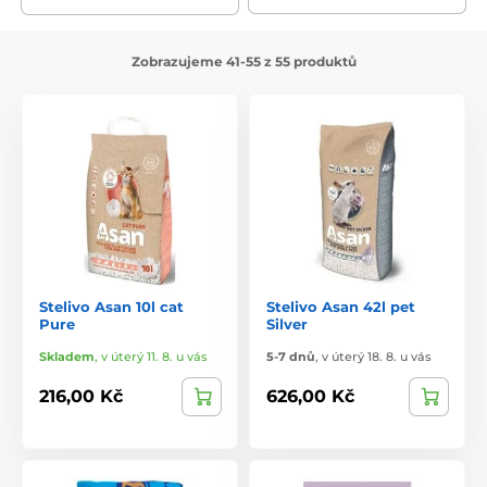
Zobrazujeme 41-55 z 55 produktů
Stelivo Asan 10l cat
Stelivo Asan 42l pet
Pure
Silver
Skladem
,
v úterý 11. 8. u vás
5-7 dnů
,
v úterý 18. 8. u vás
216,00 Kč
626,00 Kč