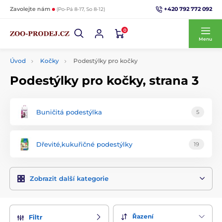
+420 792 772 092
Zavolejte nám
(Po-Pá 8-17, So 8-12)
0
Menu
Úvod
Kočky
Podestýlky pro kočky
Podestýlky pro kočky, strana 3
Buničitá podestýlka
5
Dřevité,kukuřičné podestýlky
19
Zobrazit další kategorie
Řazení
Filtr