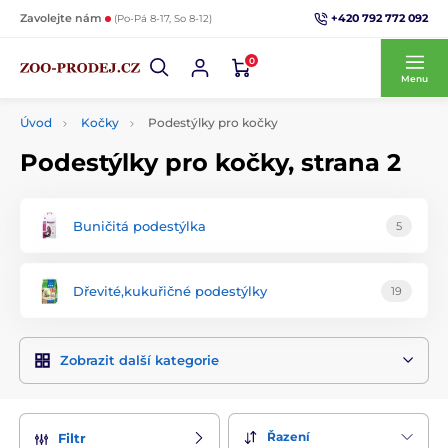
+420 792 772 092
Zavolejte nám
(Po-Pá 8-17, So 8-12)
0
Menu
Úvod
Kočky
Podestýlky pro kočky
Podestýlky pro kočky, strana 2
Buničitá podestýlka
5
Dřevité,kukuřičné podestýlky
19
Zobrazit další kategorie
Řazení
Filtr