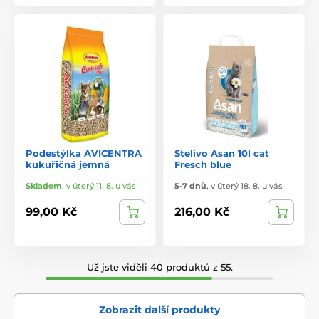
Podestýlka AVICENTRA
Stelivo Asan 10l cat
kukuřičná jemná
Fresch blue
Skladem
,
v úterý 11. 8. u vás
5-7 dnů
,
v úterý 18. 8. u vás
99,00 Kč
216,00 Kč
Už jste viděli 40 produktů z 55.
Zobrazit další produkty