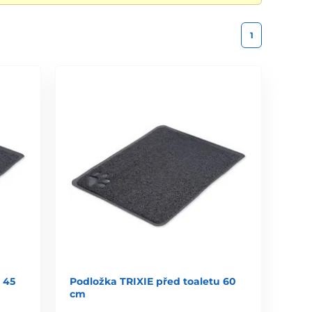
1
 45
Podložka TRIXIE před toaletu 60
cm