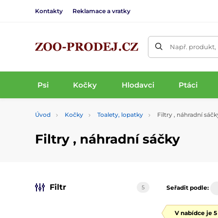
Kontakty
Reklamace a vratky
Např. produkt,
Psi
Kočky
Hlodavci
Ptáci
Úvod
Kočky
Toalety, lopatky
Filtry , náhradní sáčk
Filtry , náhradní sáčky
Filtr
5
Seřadit podle:
V nabídce je 