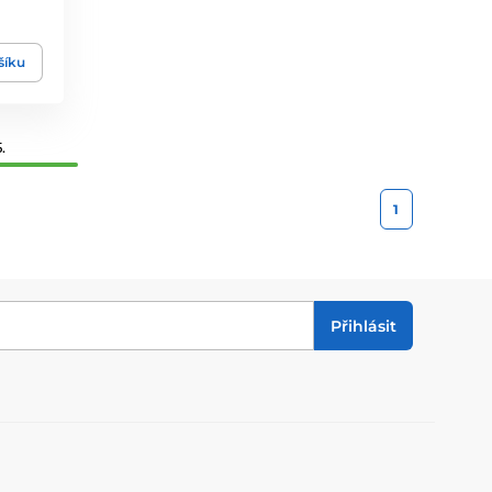
šíku
.
1
Přihlásit