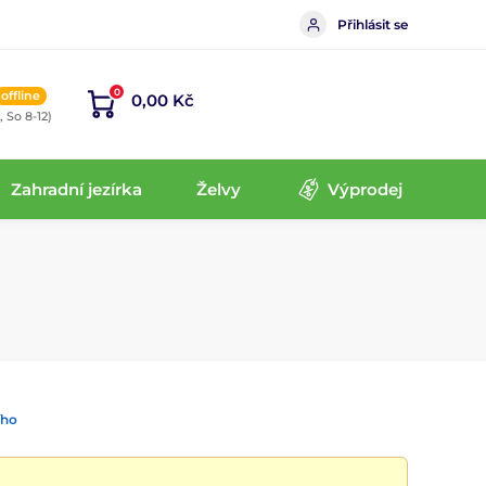
Přihlásit se
0
offline
0,00 Kč
, So 8-12)
Zahradní jezírka
Želvy
Výprodej
ího