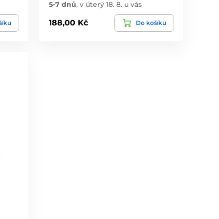
5-7 dnů
,
v úterý 18. 8. u vás
188,00 Kč
šíku
Do košíku