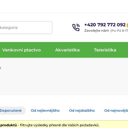
+420 792 772 092
 kategorie
Zavolejte nám
(Po-Pá 8-17
Venkovní ptactvo
Akvaristika
Teraristika
y
Doporučené
Od nejlevnějšího
Od nejdražšího
Od nejnovějš
5 produktů
- filtrujte výsledky přesně dle Vašich požadavků.