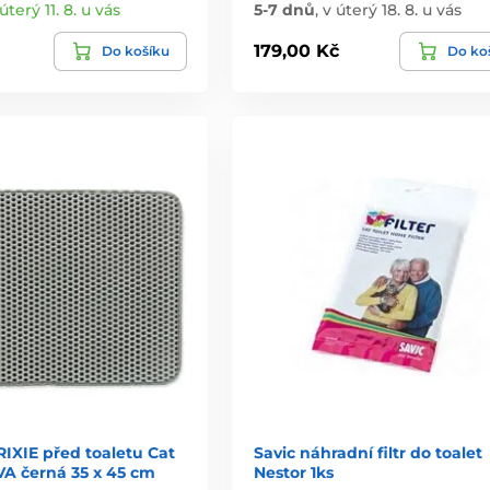
úterý 11. 8. u vás
5-7 dnů
,
v úterý 18. 8. u vás
179,00 Kč
Do košíku
Do ko
IXIE před toaletu Cat
Savic náhradní filtr do toalet
 EVA černá 35 x 45 cm
Nestor 1ks