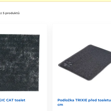
z 5 produktů
GIC CAT toalet
Podložka TRIXIE před toaletu
cm