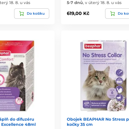
terý 18. 8. u vás
5-7 dnů
,
v úterý 18. 8. u vás
619,00 Kč
Do košíku
Do ko
áplň do difuzéru
Obojek BEAPHAR No Stress p
 Excellence 48ml
kočky 35 cm