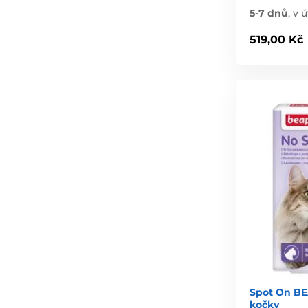
5-7 dnů
,
v ú
519,00 Kč
Spot On BE
kočky