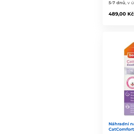
5-7 dnů
,
v ú
489,00 Kč
Náhradní n
CatComfort