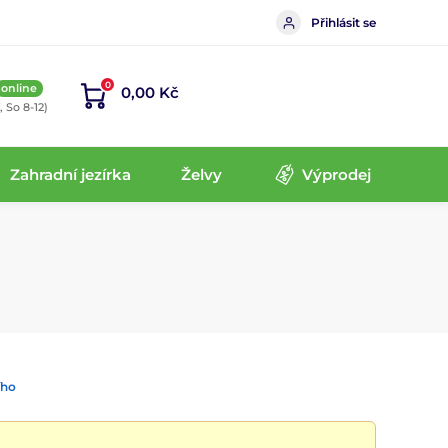
Přihlásit se
0
online
0,00 Kč
, So 8-12)
Zahradní jezírka
Želvy
Výprodej
ího