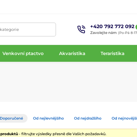
+420 792 772 092
 kategorie
Zavolejte nám
(Po-Pá 8-17
Venkovní ptactvo
Akvaristika
Teraristika
Doporučené
Od nejlevnějšího
Od nejdražšího
Od nejnovějš
7 produktů
- filtrujte výsledky přesně dle Vašich požadavků.