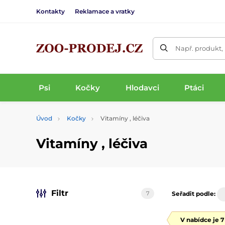
Kontakty
Reklamace a vratky
Např. produkt,
Psi
Kočky
Hlodavci
Ptáci
Úvod
Kočky
Vitamíny , léčiva
Vitamíny , léčiva
Filtr
7
Seřadit podle:
V nabídce je 