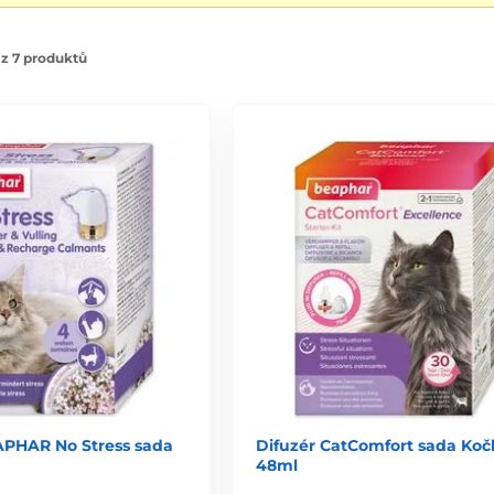
z 7 produktů
APHAR No Stress sada
Difuzér CatComfort sada Koč
48ml