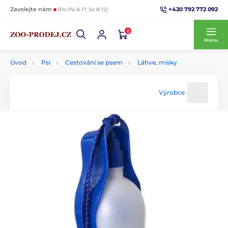
+420 792 772 092
Zavolejte nám
(Po-Pá 8-17, So 8-12)
0
Menu
Úvod
Psi
Cestování se psem
Láhve, misky
Výrobce