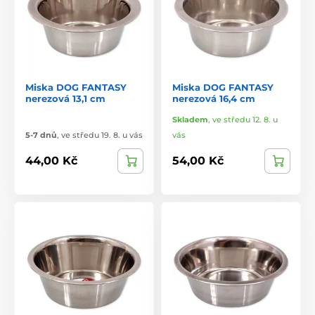
Miska DOG FANTASY
Miska DOG FANTASY
nerezová 13,1 cm
nerezová 16,4 cm
Skladem
,
ve středu 12. 8. u
5-7 dnů
,
ve středu 19. 8. u vás
vás
44,00 Kč
54,00 Kč