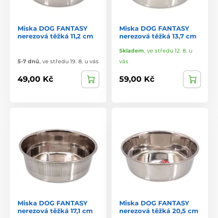
Miska DOG FANTASY
Miska DOG FANTASY
nerezová těžká 11,2 cm
nerezová těžká 13,7 cm
Skladem
,
ve středu 12. 8. u
5-7 dnů
,
ve středu 19. 8. u vás
vás
49,00 Kč
59,00 Kč
Miska DOG FANTASY
Miska DOG FANTASY
nerezová těžká 17,1 cm
nerezová těžká 20,5 cm