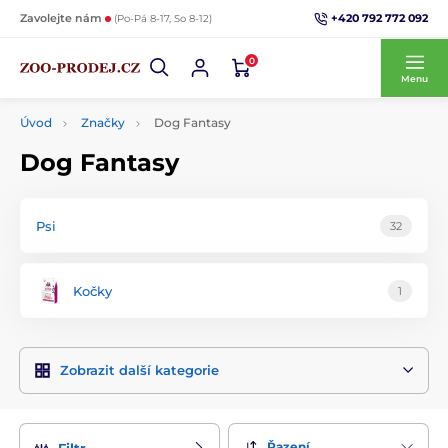
+420 792 772 092
Zavolejte nám
(Po-Pá 8-17, So 8-12)
0
Menu
Úvod
Značky
Dog Fantasy
Dog Fantasy
Psi
32
Kočky
1
Zobrazit další kategorie
Řazení
Filtr