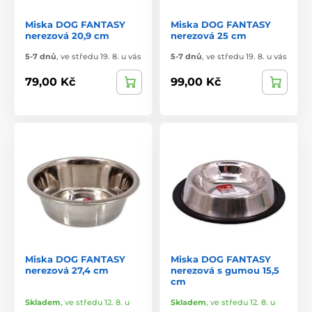
Miska DOG FANTASY
Miska DOG FANTASY
nerezová 20,9 cm
nerezová 25 cm
5-7 dnů
,
ve středu 19. 8. u vás
5-7 dnů
,
ve středu 19. 8. u vás
79,00 Kč
99,00 Kč
Miska DOG FANTASY
Miska DOG FANTASY
nerezová 27,4 cm
nerezová s gumou 15,5
cm
Skladem
,
ve středu 12. 8. u
Skladem
,
ve středu 12. 8. u