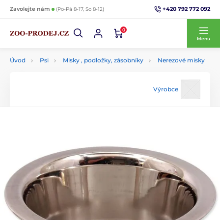
+420 792 772 092
Zavolejte nám
(Po-Pá 8-17, So 8-12)
0
Menu
Úvod
Psi
Misky , podložky, zásobníky
Nerezové misky
Výrobce