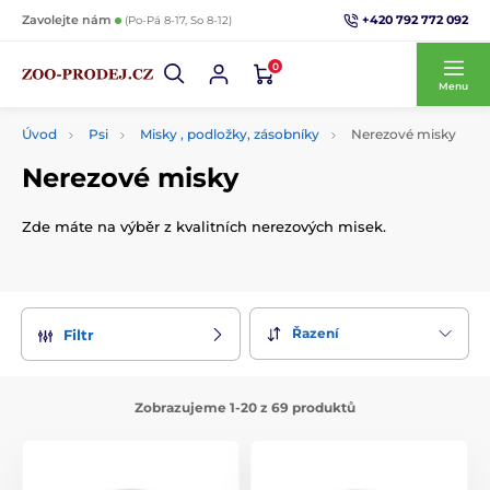
+420 792 772 092
Zavolejte nám
(Po-Pá 8-17, So 8-12)
0
Menu
Úvod
Psi
Misky , podložky, zásobníky
Nerezové misky
Nerezové misky
Zde máte na výběr z kvalitních nerezových misek.
Řazení
Filtr
Zobrazujeme 1-20 z 69 produktů