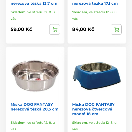
nerezová těžká 13,7 cm
nerezová těžká 17,1 cm
Skladem
,
ve středu 12. 8. u
Skladem
,
ve středu 12. 8. u
vás
vás
59,00 Kč
84,00 Kč
Miska DOG FANTASY
Miska DOG FANTASY
nerezová těžká 20,5 cm
nerezová čtvercová
modrá 18 cm
Skladem
,
ve středu 12. 8. u
Skladem
,
ve středu 12. 8. u
vás
vás