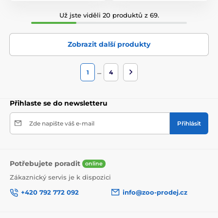
Už jste viděli 20 produktů z 69.
Zobrazit další produkty
…
1
4
Přihlaste se do newsletteru
Zde napište váš e-mail
Přihlásit
Potřebujete poradit
online
Zákaznický servis je k dispozici
+420 792 772 092
info@zoo-prodej.cz