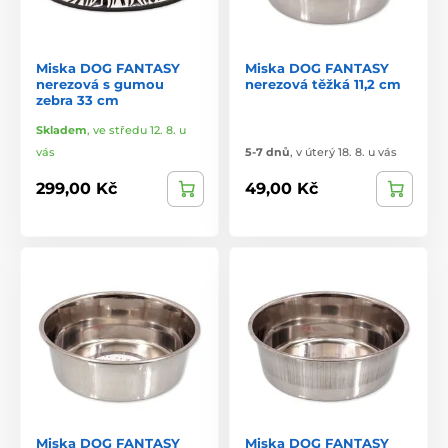
Miska DOG FANTASY
Miska DOG FANTASY
nerezová s gumou
nerezová těžká 11,2 cm
zebra 33 cm
Skladem
,
ve středu 12. 8. u
vás
5-7 dnů
,
v úterý 18. 8. u vás
299,00 Kč
49,00 Kč
Miska DOG FANTASY
Miska DOG FANTASY