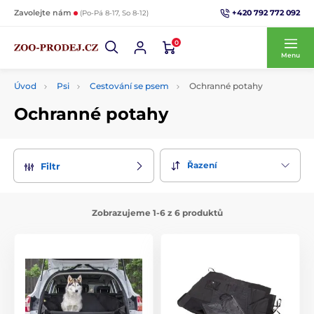
+420 792 772 092
Zavolejte nám
(Po-Pá 8-17, So 8-12)
0
Menu
Úvod
Psi
Cestování se psem
Ochranné potahy
Ochranné potahy
Řazení
Filtr
Zobrazujeme 1-6 z 6 produktů