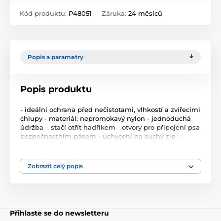
Kód produktu:
P48051
Záruka:
24 měsíců
Popis a parametry
Popis produktu
- ideální ochrana před nečistotami, vlhkostí a zvířecími
chlupy - materiál: nepromokavý nylon - jednoduchá
údržba – stačí otřít hadříkem - otvory pro připojení psa
bezpečnostním pásem - uchycení na suchý zip -
ochrana bočnic - s kapsami na doplňky - speciální
antiskluzový povlak - odnímatelný chránič nárazníku
49×75 cm (k použití také jako výklopná bariera) -
Zobrazit celý popis
velikost: 121×153 cm (uvedená velikost bez bočnic) -
barva: černá
Přihlaste se do newsletteru