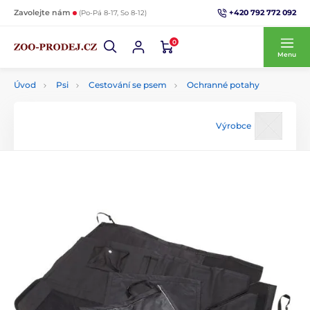
+420 792 772 092
Zavolejte nám
(Po-Pá 8-17, So 8-12)
0
Menu
Úvod
Psi
Cestování se psem
Ochranné potahy
Výrobce