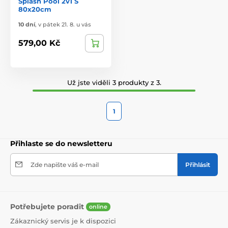
Splash Pool 2v1 S
80x20cm
10 dní
,
v pátek 21. 8. u vás
579,00 Kč
Už jste viděli 3 produkty z 3.
1
Přihlaste se do newsletteru
Zde napište váš e-mail
Přihlásit
Potřebujete poradit
online
Zákaznický servis je k dispozici