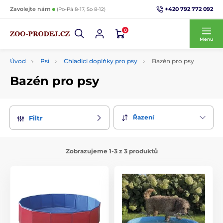
+420 792 772 092
Zavolejte nám
(Po-Pá 8-17, So 8-12)
0
Menu
Úvod
Psi
Chladící doplňky pro psy
Bazén pro psy
Bazén pro psy
Řazení
Filtr
Zobrazujeme 1-3 z 3 produktů