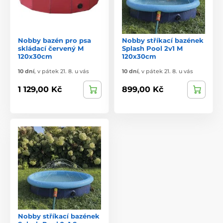
Nobby bazén pro psa
Nobby stříkací bazének
skládací červený M
Splash Pool 2v1 M
120x30cm
120x30cm
10 dní
,
v pátek 21. 8. u vás
10 dní
,
v pátek 21. 8. u vás
1 129,00 Kč
899,00 Kč
Nobby stříkací bazének